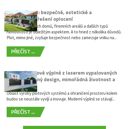
Hliníkový plot: bezpečné, estetické a
bezúdržbové řešení oplocení
Oplocení rodinných domů, firemních areálů a dalších typů
nemovitostí je důležitým aspektem. A to hned z několika důvodů.
Plot, mimo jiné, zvyšuje bezpečnost nebo zamezuje vniku na...
PŘEČÍST ...
Moderní plotové výplně z laserem vypalovaných
kovů: výjimečný design, mimořádná životnost a
žádná údržba
Oblast výroby plotových systémů a ohraničení prostoru kolem
budov se neustále vyvíjí a inovuje. Moderní výplně se stávají...
PŘEČÍST ...