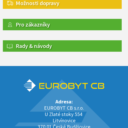
Možnosti dopravy
Pro zákazníky
Rady & návody
Adresa:
EUROBYT CB s.r.o.
U Zlaté stoky 554
Litvínovice
370 01 České Budějovice