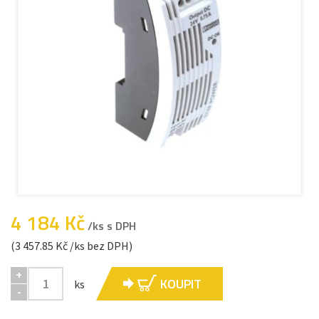
4 184 Kč
/ks s DPH
(3 457.85 Kč /ks bez DPH)
+
KOUPIT
ks
-