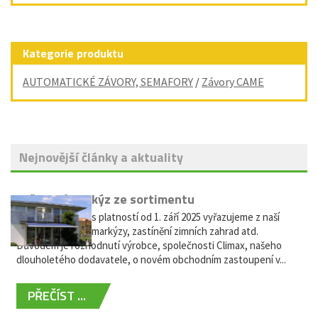
Kategorie produktu
AUTOMATICKÉ ZÁVORY, SEMAFORY
/
Závory CAME
Nejnovější články a aktuality
Vyřazení markýz ze sortimentu
Vážení zákazníci, s platností od 1. září 2025 vyřazujeme z naší
nabídky výsuvné markýzy, zastínění zimních zahrad atd.
Důvodem je rozhodnutí výrobce, společnosti Climax, našeho
dlouholetého dodavatele, o novém obchodním zastoupení v...
PŘEČÍST ...