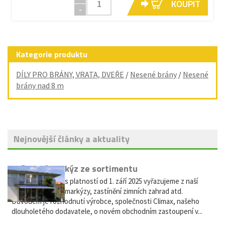
KOUPIT
-
Kategorie produktu
DÍLY PRO BRÁNY, VRATA, DVEŘE
/
Nesené brány
/
Nesené
brány nad 8 m
Nejnovější články a aktuality
Vyřazení markýz ze sortimentu
Vážení zákazníci, s platností od 1. září 2025 vyřazujeme z naší
nabídky výsuvné markýzy, zastínění zimních zahrad atd.
Důvodem je rozhodnutí výrobce, společnosti Climax, našeho
dlouholetého dodavatele, o novém obchodním zastoupení v...