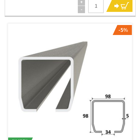
+
KO
-
-5%