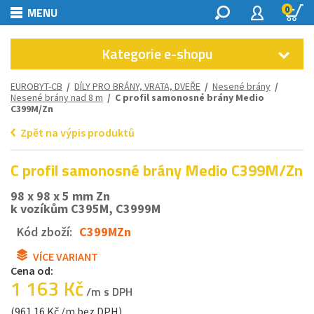
0
MENU
Kategorie e-shopu
EUROBYT-CB
/
DÍLY PRO BRÁNY, VRATA, DVEŘE
/
Nesené brány
/
Nesené brány nad 8 m
/ C profil samonosné brány Medio
C399M/Zn
Zpět na výpis produktů
C profil samonosné brány Medio C399M/Zn
98 x 98 x 5 mm Zn
k vozíkům C395M, C3999M
Kód zboží:
C399MZn
VÍCE VARIANT
Cena od:
1 163 Kč
/m s DPH
(961.16 Kč /m bez DPH)