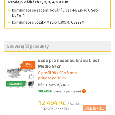
Prodej v délkách 1, 2, 3, 4, 5 a 6 m
.
kombinace se sadami kování C Set-M/Zn-K, C Set-
M/Zn-9
kombinace s vozíky Medio C395M, C3999M
Související produkty
sada pro nesenou bránu C Set
-5%
Medio 9/Zn
C profil 98 x 98 x 5 mm
průjezd do 10 m
SKLADEM
Kód:
C Set-M/Zn-9
SKLADEM
(není na prodejně)
12 494 Kč
/ sada
VÍCE INFO...
10 325.62 Kč bez DPH