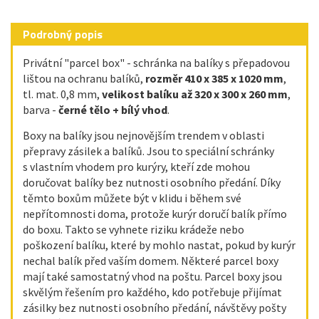
Podrobný popis
Privátní "parcel box" - schránka na balíky s přepadovou
lištou na ochranu balíků,
rozměr 410 x 385 x 1020 mm
,
tl. mat. 0,8 mm,
velikost balíku až 320 x 300 x 260 mm
,
barva -
černé tělo + bílý vhod
.
Boxy na balíky jsou nejnovějším trendem v oblasti
přepravy zásilek a balíků. Jsou to speciální schránky
s vlastním vhodem pro kurýry, kteří zde mohou
doručovat balíky bez nutnosti osobního předání. Díky
těmto boxům můžete být v klidu i během své
nepřítomnosti doma, protože kurýr doručí balík přímo
do boxu. Takto se vyhnete riziku krádeže nebo
poškození balíku, které by mohlo nastat, pokud by kurýr
nechal balík před vaším domem. Některé parcel boxy
mají také samostatný vhod na poštu. Parcel boxy jsou
skvělým řešením pro každého, kdo potřebuje přijímat
zásilky bez nutnosti osobního předání, návštěvy pošty