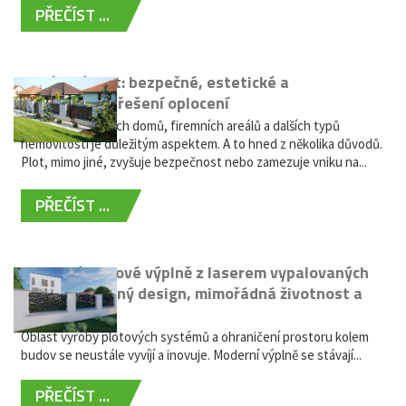
PŘEČÍST ...
Hliníkový plot: bezpečné, estetické a
bezúdržbové řešení oplocení
Oplocení rodinných domů, firemních areálů a dalších typů
nemovitostí je důležitým aspektem. A to hned z několika důvodů.
Plot, mimo jiné, zvyšuje bezpečnost nebo zamezuje vniku na...
PŘEČÍST ...
Moderní plotové výplně z laserem vypalovaných
kovů: výjimečný design, mimořádná životnost a
žádná údržba
Oblast výroby plotových systémů a ohraničení prostoru kolem
budov se neustále vyvíjí a inovuje. Moderní výplně se stávají...
PŘEČÍST ...