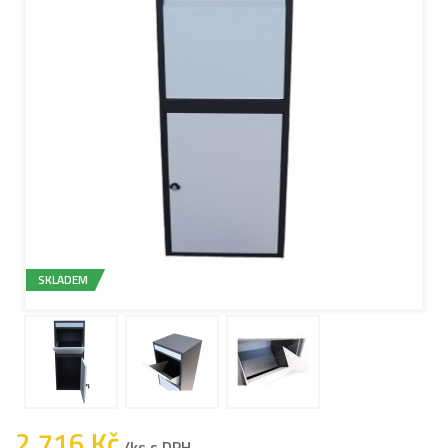
SKLADEM
2 716 Kč
/ks s DPH