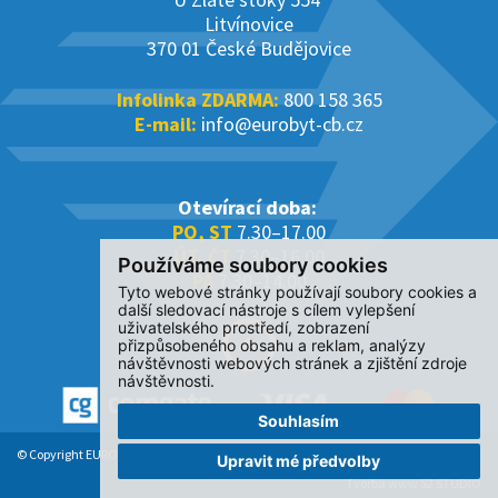
Litvínovice
370 01 České Budějovice
Infolinka ZDARMA:
800 158 365
E-mail:
info@eurobyt-cb.cz
Otevírací doba:
PO, ST
7.30–17.00
ÚT, ČT
7.30–16.00
Používáme soubory cookies
PÁ
7.30–14.00
Tyto webové stránky používají soubory cookies a
další sledovací nástroje s cílem vylepšení
uživatelského prostředí, zobrazení
přizpůsobeného obsahu a reklam, analýzy
návštěvnosti webových stránek a zjištění zdroje
návštěvnosti.
Souhlasím
© Copyright EUROBYT CB s.r.o. 2017-2026. All Rights Reserved.
Upravit mé předvolby
Tvorba www S2 STUDIO