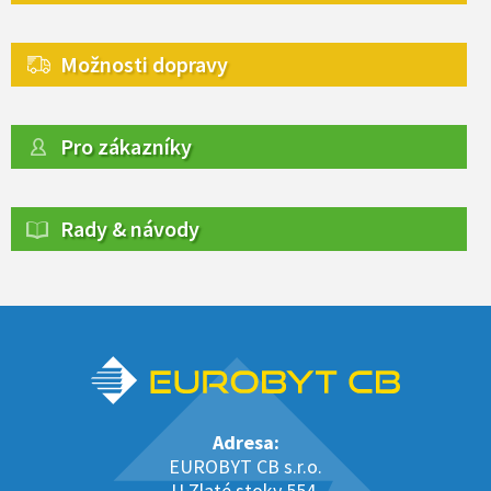
Možnosti dopravy
Pro zákazníky
Rady & návody
Adresa:
EUROBYT CB s.r.o.
U Zlaté stoky 554