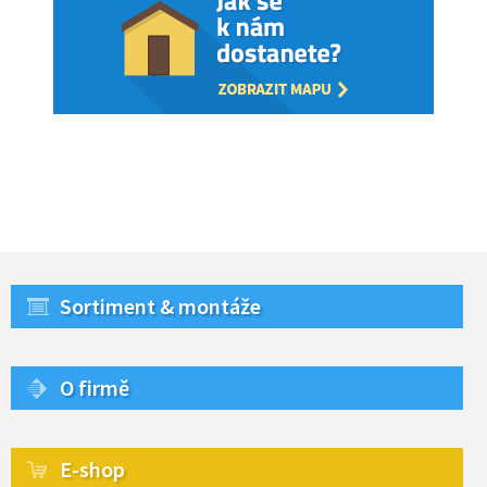
Sortiment & montáže
O firmě
E-shop