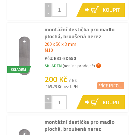
+
KOUPIT
-
montážní destička pro madlo
plochá, broušená nerez
200 x 50 x 8 mm
M10
Kód:
EB1-ED550
SKLADEM
(není na prodejně)
SKLADEM
200 Kč
/ ks
VÍCE INFO...
165.29 Kč bez DPH
+
KOUPIT
-
montážní destička pro madlo
plochá, broušená nerez