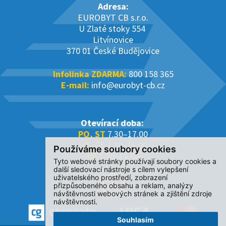
Adresa:
EUROBYT CB s.r.o.
U Zlaté stoky 554
Litvínovice
370 01 České Budějovice
Infolinka ZDARMA:
800 158 365
E-mail:
info@eurobyt-cb.cz
Otevírací doba:
PO, ST
7.30–17.00
ÚT, ČT
7.30–16.00
Používáme soubory cookies
PÁ
7.30–14.00
Tyto webové stránky používají soubory cookies a
další sledovací nástroje s cílem vylepšení
uživatelského prostředí, zobrazení
přizpůsobeného obsahu a reklam, analýzy
návštěvnosti webových stránek a zjištění zdroje
návštěvnosti.
Souhlasím