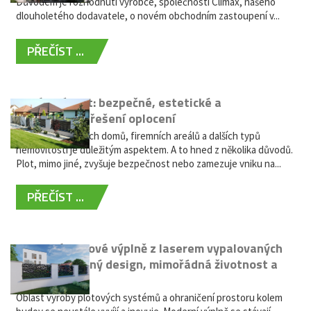
Důvodem je rozhodnutí výrobce, společnosti Climax, našeho
dlouholetého dodavatele, o novém obchodním zastoupení v...
PŘEČÍST ...
Hliníkový plot: bezpečné, estetické a
bezúdržbové řešení oplocení
Oplocení rodinných domů, firemních areálů a dalších typů
nemovitostí je důležitým aspektem. A to hned z několika důvodů.
Plot, mimo jiné, zvyšuje bezpečnost nebo zamezuje vniku na...
PŘEČÍST ...
Moderní plotové výplně z laserem vypalovaných
kovů: výjimečný design, mimořádná životnost a
žádná údržba
Oblast výroby plotových systémů a ohraničení prostoru kolem