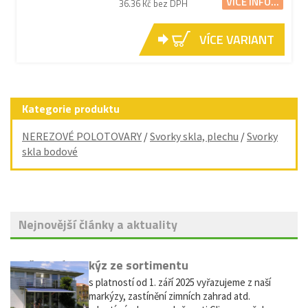
VÍCE INFO...
36.36 Kč bez DPH
VÍCE VARIANT
Kategorie produktu
NEREZOVÉ POLOTOVARY
/
Svorky skla, plechu
/
Svorky
skla bodové
Nejnovější články a aktuality
Vyřazení markýz ze sortimentu
Vážení zákazníci, s platností od 1. září 2025 vyřazujeme z naší
nabídky výsuvné markýzy, zastínění zimních zahrad atd.