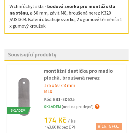
Vrchní úchyt skla -
bodová svorka pro montáž skla
na stěnu
, ø 50 mm, závit M8, broušená nerez K320
/AISI304. Balení obsahuje svorku, 2 x gumové těsnění a 1
x gumový kroužek.
Související produkty
montážní destička pro madlo
plochá, broušená nerez
175 x 50 x 8 mm
M10
Kód:
EB1-ED525
SKLADEM
(není na prodejně)
SKLADEM
174 Kč
/ ks
VÍCE INFO...
143.80 Kč bez DPH