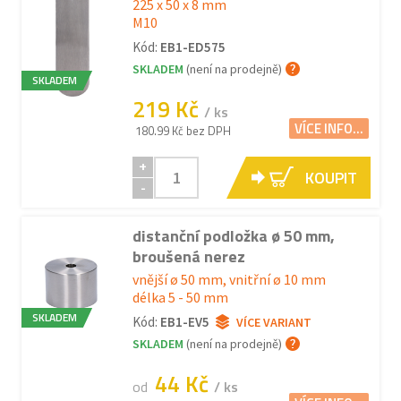
225 x 50 x 8 mm
M10
Kód:
EB1-ED575
SKLADEM
(není na prodejně)
SKLADEM
219 Kč
/ ks
VÍCE INFO...
180.99 Kč bez DPH
+
KOUPIT
-
distanční podložka ø 50 mm,
broušená nerez
vnější ø 50 mm, vnitřní ø 10 mm
délka 5 - 50 mm
SKLADEM
Kód:
EB1-EV5
VÍCE VARIANT
SKLADEM
(není na prodejně)
44 Kč
od
/ ks