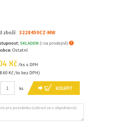
d zboží:
3228450CZ-MW
stupnost:
SKLADEM
(i na prodejně)
robce:
Ostatní
04 Kč
/ks s DPH
8.60 Kč /ks bez DPH)
KOUPIT
ks