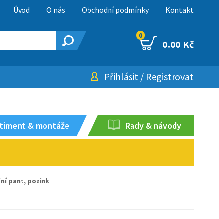
Úvod
O nás
Obchodní podmínky
Kontakt
0
0.00 Kč
Přihlásit
/
Registrovat
timent & montáže
Rady & návody
ní pant, pozink