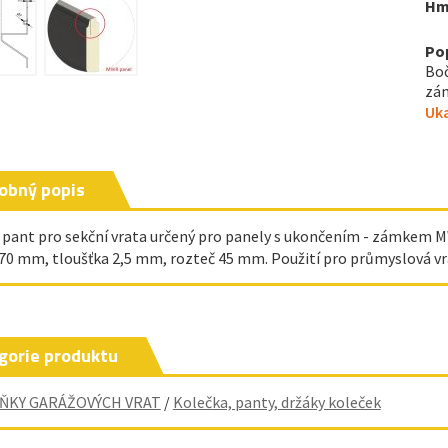
Hm
Po
Boč
zám
Uka
obný popis
 pant pro sekční vrata určený pro panely s ukončením - zámkem MW 
 70 mm, tloušťka 2,5 mm, rozteč 45 mm. Použití pro průmyslová vr
gorie produktu
ŇKY GARÁŽOVÝCH VRAT
/
Kolečka, panty, držáky koleček