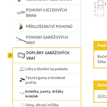
POHONY VJEZDOVÝCH
BRAN
PŘÍSLUŠENSTVÍ POHONŮ
POHONY GARÁŽOVÝCH
VRAT
Podr
DOPLŇKY GARÁŽOVÝCH
Boční
VRAT
Šířka
Lišty a těsnění na podlahu
Těsnící gumy a hliníkové
profily
Kate
Kolečka, panty, držáky
koleček
DOPL
Okna, větrací mřížky