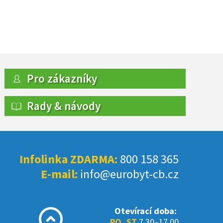
Pro zákazníky
Rady & návody
Infolinka ZDARMA:
800 158 365
E-mail:
info@eurobyt-cb.cz
Otevírací doba:
PO, ST
7.30–17.00