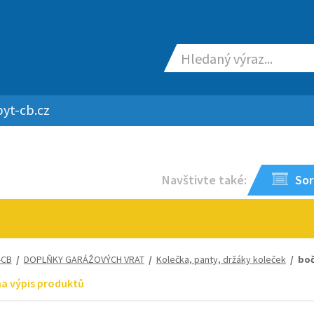
yt-cb.cz
Navštivte také:
Sor
-CB
/
DOPLŇKY GARÁŽOVÝCH VRAT
/
Kolečka, panty, držáky koleček
/ boč
na výpis produktů