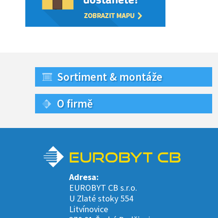
Sortiment & montáže
O firmě
Adresa:
EUROBYT CB s.r.o.
U Zlaté stoky 554
Litvínovice