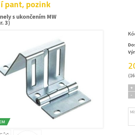
í pant, pozink
anely s ukončením MW
r. 3)
Kó
Do
Vý
2
(16
+
-
EM