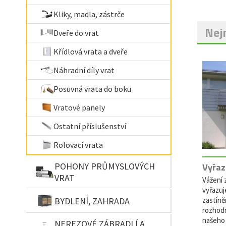
Kliky, madla, zástrče
Nejn
Dveře do vrat
Křídlová vrata a dveře
Náhradní díly vrat
Posuvná vrata do boku
Vratové panely
Ostatní příslušenství
Rolovací vrata
Vyřaz
POHONY PRŮMYSLOVÝCH
VRAT
Vážení z
vyřazuj
BYDLENÍ, ZAHRADA
zastíně
rozhodn
našeho 
NEREZOVÉ ZÁBRADLÍ A