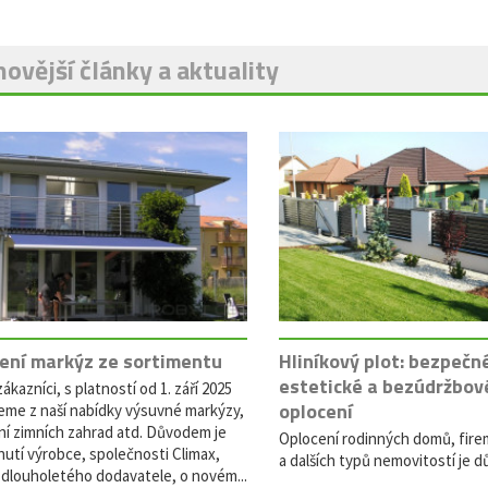
ovější články a aktuality
ení markýz ze sortimentu
Hliníkový plot: bezpečn
estetické a bezúdržbov
ákazníci, s platností od 1. září 2025
oplocení
eme z naší nabídky výsuvné markýzy,
ní zimních zahrad atd. Důvodem je
Oplocení rodinných domů, fire
utí výrobce, společnosti Climax,
a dalších typů nemovitostí je dů
dlouholetého dodavatele, o novém...