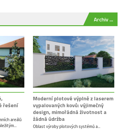
Archiv ...
é,
Moderní plotové výplně z laserem
é řešení
vypalovaných kovů: výjimečný
design, mimořádná životnost a
žádná údržba
mních areálů
ležitým...
Oblast výroby plotových systémů a...