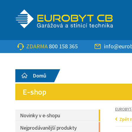
ZDARMA
800 158 365
info@eurob
Domů
E-shop
EUROBYT
Novinky v e-shopu
Zpět 
Nejprodávanější produkty