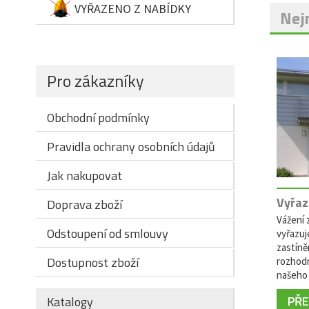
VYŘAZENO Z NABÍDKY
Nejn
Pro zákazníky
Obchodní podmínky
Pravidla ochrany osobních údajů
Jak nakupovat
Vyřaz
Doprava zboží
Vážení z
Odstoupení od smlouvy
vyřazuj
zastíně
Dostupnost zboží
rozhodn
našeho 
PŘEČ
Katalogy