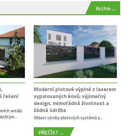
Archiv ...
é,
Moderní plotové výplně z laserem
é řešení
vypalovaných kovů: výjimečný
design, mimořádná životnost a
žádná údržba
mních areálů
ležitým...
Oblast výroby plotových systémů a...
PŘEČÍST ...