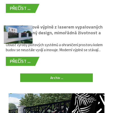
PŘEČÍST ...
Moderní plotové výplně z laserem vypalovaných
kovů: výjimečný design, mimořádná životnost a
žádná údržba
Oblast výroby plotových systémů a ohraničení prostoru kolem
budov se neustále vyvíjí a inovuje. Moderní výplně se stávají...
PŘEČÍST ...
Archiv ...