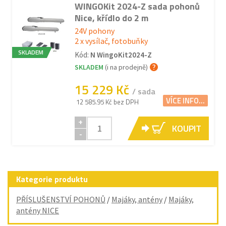
WINGOKit 2024-Z sada pohonů
Nice, křídlo do 2 m
24V pohony
2 x vysílač, fotobuňky
SKLADEM
Kód:
N WingoKit2024-Z
SKLADEM
(i na prodejně)
15 229 Kč
/ sada
VÍCE INFO...
12 585.95 Kč bez DPH
+
KOUPIT
-
Kategorie produktu
PŘÍSLUŠENSTVÍ POHONŮ
/
Majáky, antény
/
Majáky,
antény NICE