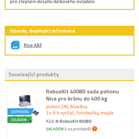
pro zlepšení dosahu dálkového ovládání.
Návody, doplňující informace
Nice ABF
Související produkty
RobusKit 400BD sada pohonu
Nice pro bránu do 400 kg
pohon 24V, BlueBus
DOPRODEJ
2 x 4-k vysílač, fotobuňky, maják
SKLADEM
Kód:
N RobusKit400BD
SKLADEM
(i na prodejně)