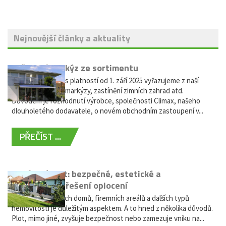
Nejnovější články a aktuality
Vyřazení markýz ze sortimentu
Vážení zákazníci, s platností od 1. září 2025 vyřazujeme z naší
nabídky výsuvné markýzy, zastínění zimních zahrad atd.
Důvodem je rozhodnutí výrobce, společnosti Climax, našeho
dlouholetého dodavatele, o novém obchodním zastoupení v...
PŘEČÍST ...
Hliníkový plot: bezpečné, estetické a
bezúdržbové řešení oplocení
Oplocení rodinných domů, firemních areálů a dalších typů
nemovitostí je důležitým aspektem. A to hned z několika důvodů.
Plot, mimo jiné, zvyšuje bezpečnost nebo zamezuje vniku na...