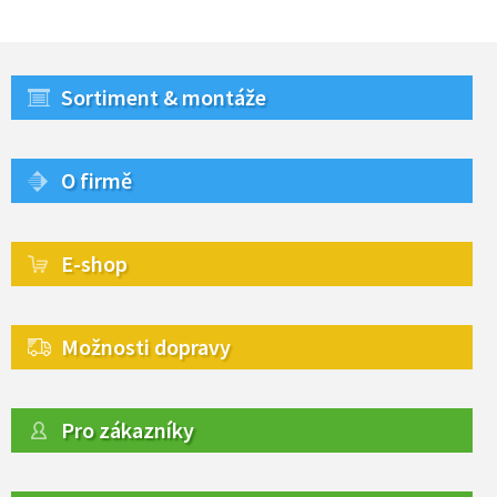
Sortiment & montáže
O firmě
E-shop
Možnosti dopravy
Pro zákazníky