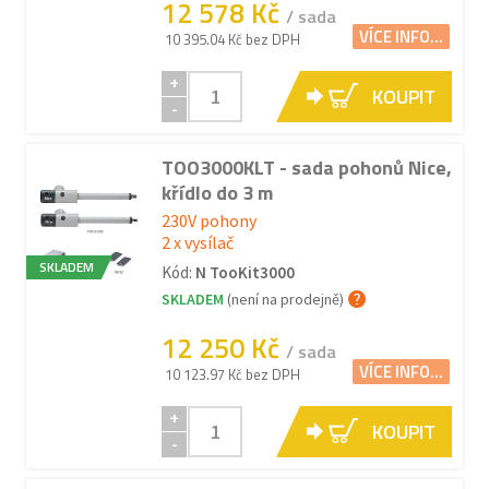
12 578 Kč
/ sada
VÍCE INFO...
10 395.04 Kč bez DPH
+
KOUPIT
-
TOO3000KLT - sada pohonů Nice,
křídlo do 3 m
230V pohony
2 x vysílač
SKLADEM
Kód:
N TooKit3000
SKLADEM
(není na prodejně)
12 250 Kč
/ sada
VÍCE INFO...
10 123.97 Kč bez DPH
+
KOUPIT
-