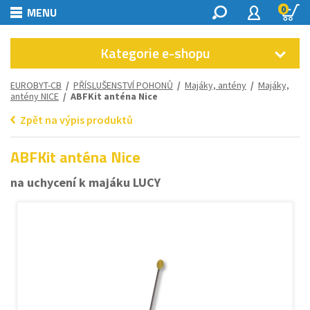
0
MENU
Kategorie e-shopu
EUROBYT-CB
/
PŘÍSLUŠENSTVÍ POHONŮ
/
Majáky, antény
/
Majáky,
antény NICE
/ ABFKit anténa Nice
Zpět na výpis produktů
ABFKit anténa Nice
na uchycení k majáku LUCY