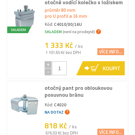
otočné vodící kolečko s ložiskem
průměr 80 mm
pro U profil ø 16 mm
Kód:
C4010/80/16U
SKLADEM
SKLADEM
(není na prodejně)
1 333 Kč
/ ks
VÍCE INFO...
1 101.65 Kč bez DPH
+
KOUPIT
-
otočný pant pro obloukovou
posuvnou bránu
Kód:
C4020
NA DOTAZ
818 Kč
/ ks
VÍCE INFO...
676.03 Kč bez DPH