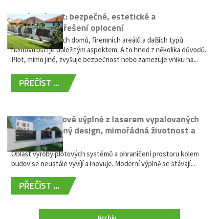
Hliníkový plot: bezpečné, estetické a
bezúdržbové řešení oplocení
Oplocení rodinných domů, firemních areálů a dalších typů
nemovitostí je důležitým aspektem. A to hned z několika důvodů.
Plot, mimo jiné, zvyšuje bezpečnost nebo zamezuje vniku na...
PŘEČÍST ...
Moderní plotové výplně z laserem vypalovaných
kovů: výjimečný design, mimořádná životnost a
žádná údržba
Oblast výroby plotových systémů a ohraničení prostoru kolem
budov se neustále vyvíjí a inovuje. Moderní výplně se stávají...
PŘEČÍST ...
Archiv ...