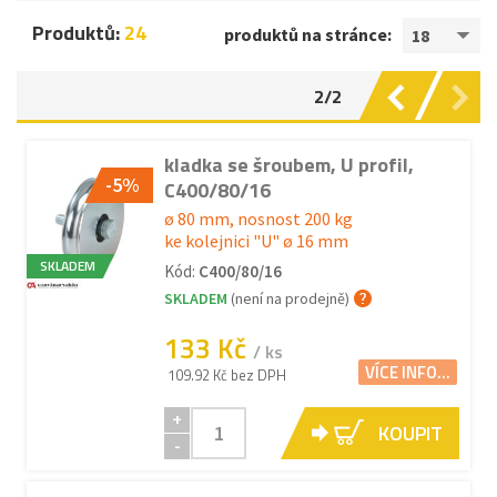
Produktů:
24
produktů na stránce:
18
2/2
kladka se šroubem, U profil,
-5%
C400/80/16
ø 80 mm, nosnost 200 kg
ke kolejnici "U" ø 16 mm
SKLADEM
Kód:
C400/80/16
SKLADEM
(není na prodejně)
133 Kč
/ ks
VÍCE INFO...
109.92 Kč bez DPH
+
KOUPIT
-