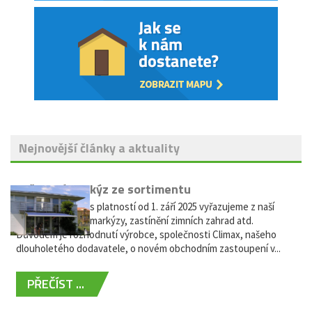
Nejnovější články a aktuality
Vyřazení markýz ze sortimentu
Vážení zákazníci, s platností od 1. září 2025 vyřazujeme z naší
nabídky výsuvné markýzy, zastínění zimních zahrad atd.
Důvodem je rozhodnutí výrobce, společnosti Climax, našeho
dlouholetého dodavatele, o novém obchodním zastoupení v...
PŘEČÍST ...