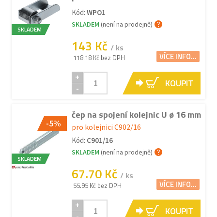
Kód:
WPO1
SKLADEM
(není na prodejně)
SKLADEM
143 Kč
/ ks
VÍCE INFO...
118.18 Kč bez DPH
+
KOUPIT
-
čep na spojení kolejnic U ø 16 mm
-5%
pro kolejnici C902/16
Kód:
C901/16
SKLADEM
(není na prodejně)
SKLADEM
67.70 Kč
/ ks
VÍCE INFO...
55.95 Kč bez DPH
+
KOUPIT
-