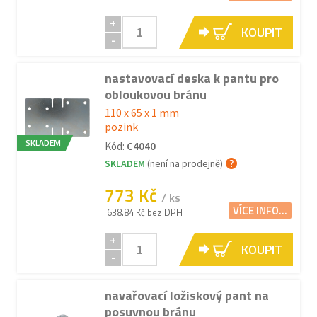
+
KOUPIT
-
nastavovací deska k pantu pro
obloukovou bránu
110 x 65 x 1 mm
pozink
SKLADEM
Kód:
C4040
SKLADEM
(není na prodejně)
773 Kč
/ ks
VÍCE INFO...
638.84 Kč bez DPH
+
KOUPIT
-
navařovací ložiskový pant na
posuvnou bránu