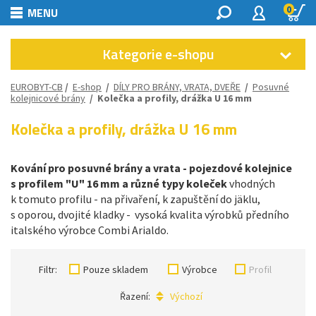
0
MENU
Kategorie e-shopu
EUROBYT-CB
/
E-shop
/
DÍLY PRO BRÁNY, VRATA, DVEŘE
/
Posuvné
kolejnicové brány
/
Kolečka a profily, drážka U 16 mm
Kolečka a profily, drážka U 16 mm
Kování pro posuvné brány a vrata - pojezdové kolejnice
s profilem "U" 16 mm a různé typy koleček
vhodných
k tomuto profilu - na přivaření, k zapuštění do jäklu,
s oporou, dvojité kladky - vysoká kvalita výrobků předního
italského výrobce Combi Arialdo.
Filtr:
Pouze skladem
Výrobce
Profil
Řazení:
Výchozí