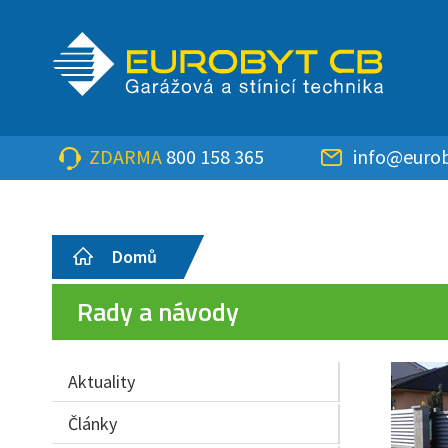
ZDARMA
800 158 365
info@eurob
Domů
Rady a návody
Aktuality
Články