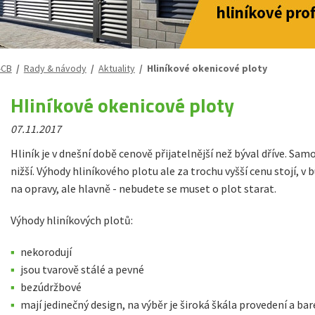
-CB
/
Rady & návody
/
Aktuality
/ Hliníkové okenicové ploty
Hliníkové okenicové ploty
07.11.2017
Hliník je v dnešní době cenově přijatelnější než býval dříve. S
nižší. Výhody hliníkového plotu ale za trochu vyšší cenu stojí, v
na opravy, ale hlavně - nebudete se muset o plot starat.
Výhody hliníkových plotů:
nekorodují
jsou tvarově stálé a pevné
bezúdržbové
mají jedinečný design, na výběr je široká škála provedení a bar