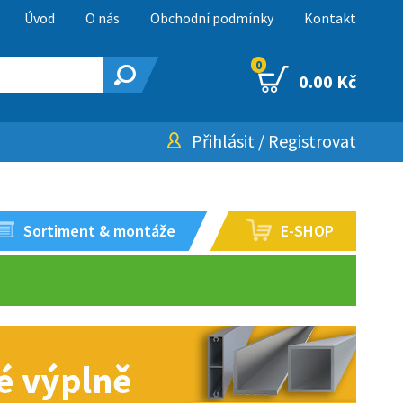
Úvod
O nás
Obchodní podmínky
Kontakt
0
0.00 Kč
Přihlásit
/
Registrovat
Sortiment & montáže
E-SHOP