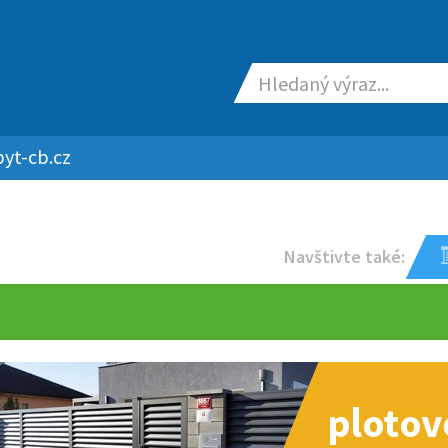
yt-cb.cz
Navštivte také: