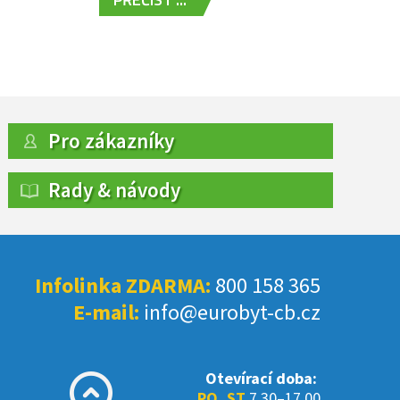
Pro zákazníky
Rady & návody
Infolinka ZDARMA:
800 158 365
E-mail:
info@eurobyt-cb.cz
Otevírací doba:
PO, ST
7.30–17.00