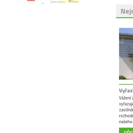
Nejn
Vyřaz
Vážení z
vyřazuj
zastíně
rozhodn
našeho 
PŘEČ