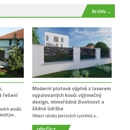
Archiv ...
é,
Moderní plotové výplně z laserem
é řešení
vypalovaných kovů: výjimečný
design, mimořádná životnost a
žádná údržba
mních areálů
ležitým...
Oblast výroby plotových systémů a...
PŘEČÍST ...