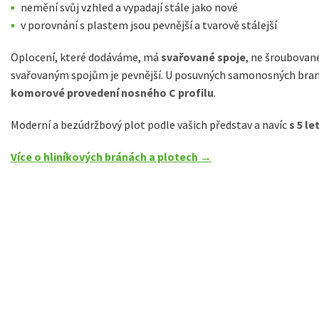
nemění svůj vzhled a vypadají stále jako nové
v porovnání s plastem jsou pevnější a tvarově stálejší
Oplocení, které dodáváme, má
svařované spoje
, ne šroubované
svařovaným spojům je pevnější. U posuvných samonosných bran z
komorové provedení
nosného C profilu
.
Moderní a bezúdržbový plot podle vašich představ a navíc
s 5 l
Více o hliníkových bránách a plotech →