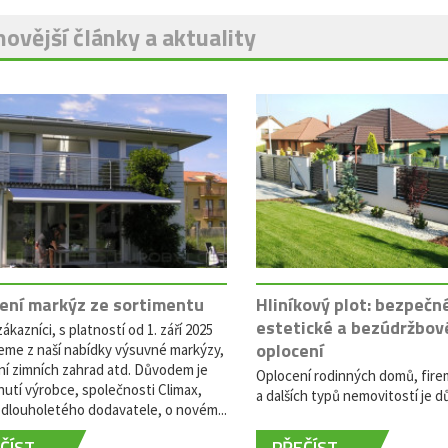
ovější články a aktuality
ení markýz ze sortimentu
Hliníkový plot: bezpečn
estetické a bezúdržbov
ákazníci, s platností od 1. září 2025
oplocení
eme z naší nabídky výsuvné markýzy,
ní zimních zahrad atd. Důvodem je
Oplocení rodinných domů, fire
utí výrobce, společnosti Climax,
a dalších typů nemovitostí je dů
dlouholetého dodavatele, o novém...
ÍST ...
PŘEČÍST ...