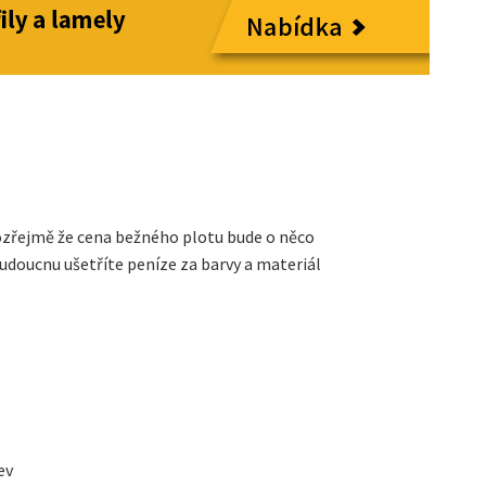
amozřejmě že cena bežného plotu bude o něco
 budoucnu ušetříte peníze za barvy a materiál
ev