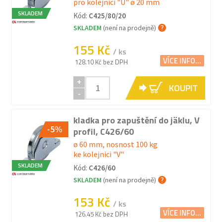
pro kolejnici "U" ø 20 mm
SKLADEM
Kód:
C425/80/20
SKLADEM
(není na prodejně)
155 Kč
/ ks
VÍCE INFO...
128.10 Kč bez DPH
+
KOUPIT
-
kladka pro zapuštění do jäklu, V
-5%
profil, C426/60
ø 60 mm, nosnost 100 kg
ke kolejnici "V"
SKLADEM
Kód:
C426/60
SKLADEM
(není na prodejně)
153 Kč
/ ks
VÍCE INFO...
126.45 Kč bez DPH