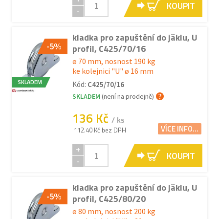
KOUPIT
-
kladka pro zapuštění do jäklu, U
-5%
profil, C425/70/16
ø 70 mm, nosnost 190 kg
ke kolejnici "U" ø 16 mm
SKLADEM
Kód:
C425/70/16
SKLADEM
(není na prodejně)
136 Kč
/ ks
VÍCE INFO...
112.40 Kč bez DPH
+
KOUPIT
-
kladka pro zapuštění do jäklu, U
-5%
profil, C425/80/20
ø 80 mm, nosnost 200 kg