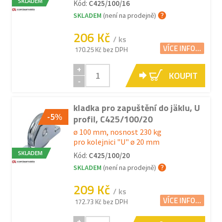
SKLADEM
Kód:
C425/100/16
SKLADEM
(není na prodejně)
206 Kč
/ ks
VÍCE INFO...
170.25 Kč bez DPH
+
KOUPIT
-
kladka pro zapuštění do jäklu, U
-5%
profil, C425/100/20
ø 100 mm, nosnost 230 kg
pro kolejnici "U" ø 20 mm
SKLADEM
Kód:
C425/100/20
SKLADEM
(není na prodejně)
209 Kč
/ ks
VÍCE INFO...
172.73 Kč bez DPH
+