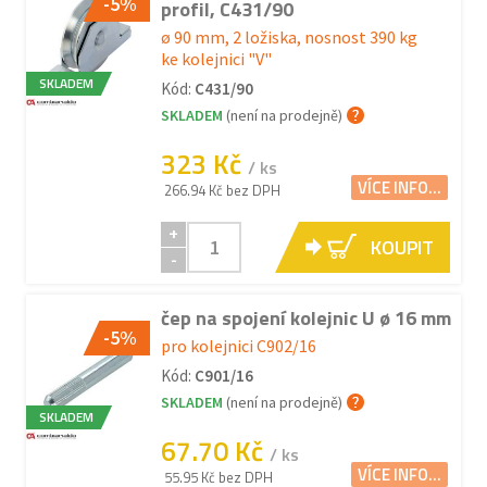
-5%
profil, C431/90
ø 90 mm, 2 ložiska, nosnost 390 kg
ke kolejnici "V"
SKLADEM
Kód:
C431/90
SKLADEM
(není na prodejně)
323 Kč
/ ks
VÍCE INFO...
266.94 Kč bez DPH
+
KOUPIT
-
čep na spojení kolejnic U ø 16 mm
-5%
pro kolejnici C902/16
Kód:
C901/16
SKLADEM
(není na prodejně)
SKLADEM
67.70 Kč
/ ks
VÍCE INFO...
55.95 Kč bez DPH