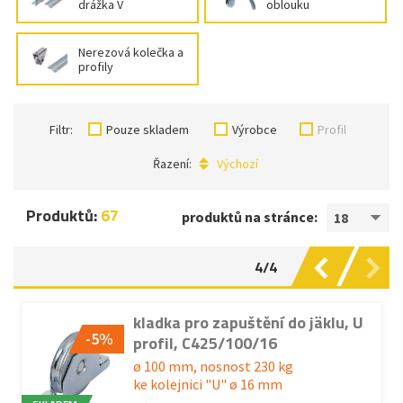
drážka V
oblouku
Nerezová kolečka a
profily
Filtr:
Pouze skladem
Výrobce
Profil
Řazení:
Výchozí
Produktů:
67
produktů na stránce:
18
4/4
kladka pro zapuštění do jäklu, U
-5%
profil, C425/100/16
ø 100 mm, nosnost 230 kg
ke kolejnici "U" ø 16 mm