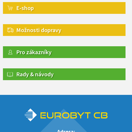
E-shop
Možnosti dopravy
Pro zákazníky
Rady & návody
Adresa: