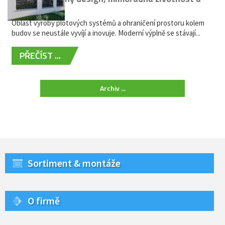
žádná údržba
Oblast výroby plotových systémů a ohraničení prostoru kolem
budov se neustále vyvíjí a inovuje. Moderní výplně se stávají...
PŘEČÍST ...
Archiv ...
Sortiment & montáže
O firmě