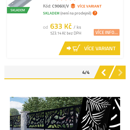
Kód:
C906IX/V
VÍCE VARIANT
SKLADEM
SKLADEM
(není na prodejně)
633 Kč
od
/ ks
VÍCE INFO...
523.14 Kč bez DPH
VÍCE VARIANT
4/4