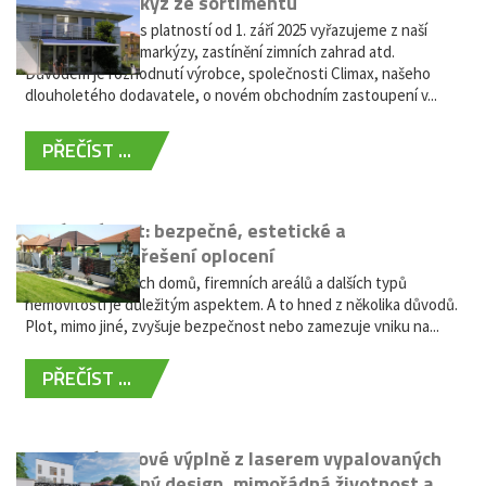
Vyřazení markýz ze sortimentu
Vážení zákazníci, s platností od 1. září 2025 vyřazujeme z naší
nabídky výsuvné markýzy, zastínění zimních zahrad atd.
Důvodem je rozhodnutí výrobce, společnosti Climax, našeho
dlouholetého dodavatele, o novém obchodním zastoupení v...
PŘEČÍST ...
Hliníkový plot: bezpečné, estetické a
bezúdržbové řešení oplocení
Oplocení rodinných domů, firemních areálů a dalších typů
nemovitostí je důležitým aspektem. A to hned z několika důvodů.
Plot, mimo jiné, zvyšuje bezpečnost nebo zamezuje vniku na...
PŘEČÍST ...
Moderní plotové výplně z laserem vypalovaných
kovů: výjimečný design, mimořádná životnost a