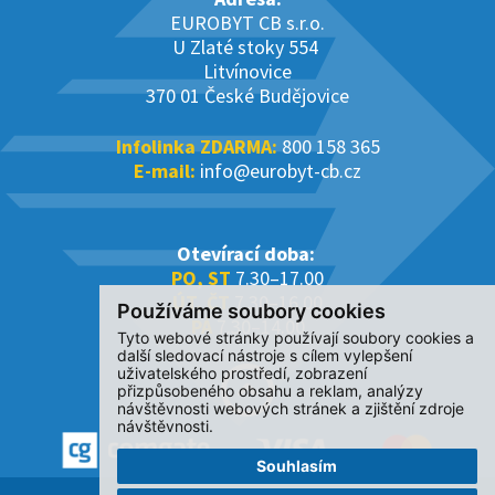
EUROBYT CB s.r.o.
U Zlaté stoky 554
Litvínovice
370 01 České Budějovice
Infolinka ZDARMA:
800 158 365
E-mail:
info@eurobyt-cb.cz
Otevírací doba:
PO, ST
7.30–17.00
ÚT, ČT
7.30–16.00
Používáme soubory cookies
PÁ
7.30–14.00
Tyto webové stránky používají soubory cookies a
další sledovací nástroje s cílem vylepšení
uživatelského prostředí, zobrazení
přizpůsobeného obsahu a reklam, analýzy
návštěvnosti webových stránek a zjištění zdroje
návštěvnosti.
Souhlasím