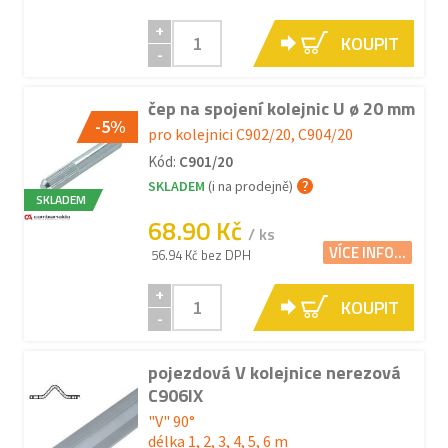
+
KOUPIT
-
čep na spojení kolejnic U ø 20 mm
-5%
pro kolejnici C902/20, C904/20
Kód:
C901/20
SKLADEM
(i na prodejně)
SKLADEM
68.90 Kč
/ ks
VÍCE INFO...
56.94 Kč bez DPH
+
KOUPIT
-
pojezdová V kolejnice nerezová
C906IX
"V" 90°
délka 1, 2, 3, 4, 5, 6 m