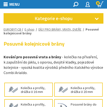
0
MENU
Kategorie e-shopu
EUROBYT-CB
/
E-shop
/
DÍLY PRO BRÁNY, VRATA, DVEŘE
/
Posuvné
kolejnicové brány
Posuvné kolejnicové brány
Kování pro posuvná vrata a brány
- kolečka na přivaření,
k zapuštění do jäklu, s oporou, dvojité kladky, pojezdové
kolejnice - vysoká kvalita výrobků předního italského výrobce
Combi Arialdo.
Kolečka a profily,
Kolečka a profily,
drážka U 16 mm
drážka U 20 mm
Kolečka a profily,
Posuvné brány do