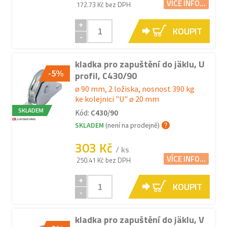
VÍCE INFO...
172.73 Kč bez DPH
+
KOUPIT
-
kladka pro zapuštění do jäklu, U
-5%
profil, C430/90
ø 90 mm, 2 ložiska, nosnost 390 kg
ke kolejnici "U" ø 20 mm
SKLADEM
Kód:
C430/90
SKLADEM
(není na prodejně)
303 Kč
/ ks
VÍCE INFO...
250.41 Kč bez DPH
+
KOUPIT
-
kladka pro zapuštění do jäklu, V