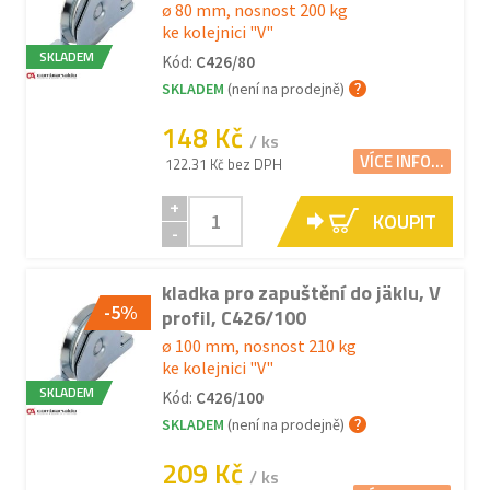
ø 80 mm, nosnost 200 kg
ke kolejnici "V"
SKLADEM
Kód:
C426/80
SKLADEM
(není na prodejně)
148 Kč
/ ks
VÍCE INFO...
122.31 Kč bez DPH
+
KOUPIT
-
kladka pro zapuštění do jäklu, V
-5%
profil, C426/100
ø 100 mm, nosnost 210 kg
ke kolejnici "V"
SKLADEM
Kód:
C426/100
SKLADEM
(není na prodejně)
209 Kč
/ ks