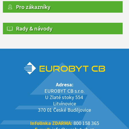
Pro zákazníky
Rady & návody
Adresa:
EUROBYT CB s.r.o.
U Zlaté stoky 554
Litvínovice
370 01 České Budějovice
Infolinka ZDARMA:
800 158 365