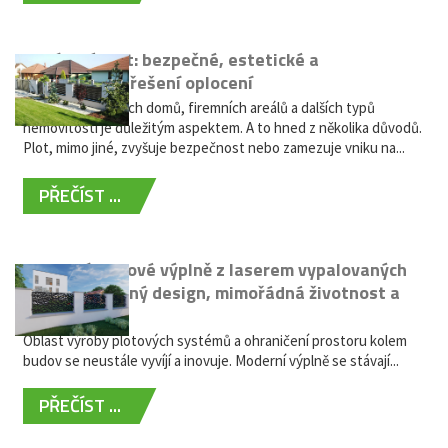
Hliníkový plot: bezpečné, estetické a
bezúdržbové řešení oplocení
Oplocení rodinných domů, firemních areálů a dalších typů
nemovitostí je důležitým aspektem. A to hned z několika důvodů.
Plot, mimo jiné, zvyšuje bezpečnost nebo zamezuje vniku na...
PŘEČÍST ...
Moderní plotové výplně z laserem vypalovaných
kovů: výjimečný design, mimořádná životnost a
žádná údržba
Oblast výroby plotových systémů a ohraničení prostoru kolem
budov se neustále vyvíjí a inovuje. Moderní výplně se stávají...
PŘEČÍST ...