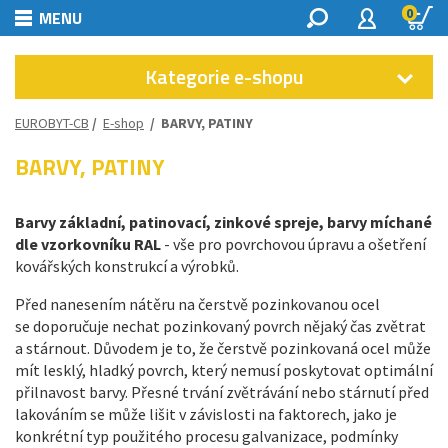
0
MENU
Kategorie e-shopu
EUROBYT-CB
/
E-shop
/
BARVY, PATINY
BARVY, PATINY
Barvy základní, patinovací, zinkové spreje, barvy míchané
dle vzorkovníku RAL
- vše pro povrchovou úpravu a ošetření
kovářských konstrukcí a výrobků.
Před nanesením nátěru na čerstvě pozinkovanou ocel
se doporučuje nechat pozinkovaný povrch nějaký čas zvětrat
a stárnout. Důvodem je to, že čerstvě pozinkovaná ocel může
mít lesklý, hladký povrch, který nemusí poskytovat optimální
přilnavost barvy. Přesné trvání zvětrávání nebo stárnutí před
lakováním se může lišit v závislosti na faktorech, jako je
konkrétní typ použitého procesu galvanizace, podmínky