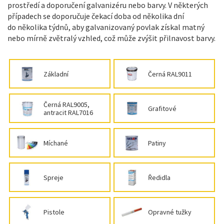
prostředí a doporučení galvanizéru nebo barvy. V některých
případech se doporučuje čekací doba od několika dní
do několika týdnů, aby galvanizovaný povlak získal matný
nebo mírně zvětralý vzhled, což může zvýšit přilnavost barvy.
Základní
Černá RAL9011
Černá RAL9005,
Grafitové
antracit RAL7016
Míchané
Patiny
Spreje
Ředidla
Pistole
Opravné tužky