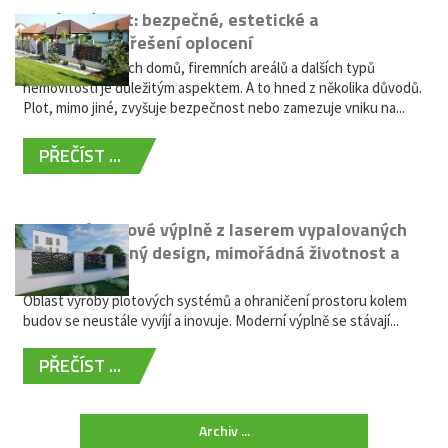
Hliníkový plot: bezpečné, estetické a
bezúdržbové řešení oplocení
Oplocení rodinných domů, firemních areálů a dalších typů
nemovitostí je důležitým aspektem. A to hned z několika důvodů.
Plot, mimo jiné, zvyšuje bezpečnost nebo zamezuje vniku na...
PŘEČÍST ...
Moderní plotové výplně z laserem vypalovaných
kovů: výjimečný design, mimořádná životnost a
žádná údržba
Oblast výroby plotových systémů a ohraničení prostoru kolem
budov se neustále vyvíjí a inovuje. Moderní výplně se stávají...
PŘEČÍST ...
Archiv ...