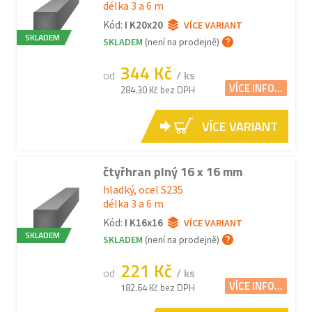
délka 3 a 6 m
Kód:
I K20x20
VÍCE VARIANT
SKLADEM
SKLADEM
(není na prodejně)
344 Kč
od
/ ks
VÍCE INFO...
284.30 Kč bez DPH
VÍCE VARIANT
čtyřhran plný 16 x 16 mm
hladký, ocel S235
délka 3 a 6 m
Kód:
I K16x16
VÍCE VARIANT
SKLADEM
SKLADEM
(není na prodejně)
221 Kč
od
/ ks
VÍCE INFO...
182.64 Kč bez DPH