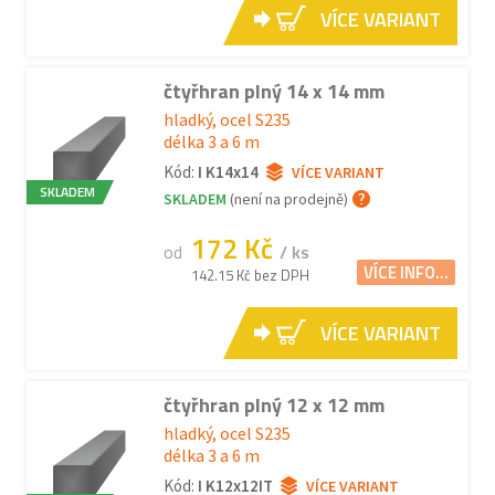
VÍCE VARIANT
čtyřhran plný 14 x 14 mm
hladký, ocel S235
délka 3 a 6 m
Kód:
I K14x14
VÍCE VARIANT
SKLADEM
SKLADEM
(není na prodejně)
172 Kč
od
/ ks
VÍCE INFO...
142.15 Kč bez DPH
VÍCE VARIANT
čtyřhran plný 12 x 12 mm
hladký, ocel S235
délka 3 a 6 m
Kód:
I K12x12IT
VÍCE VARIANT