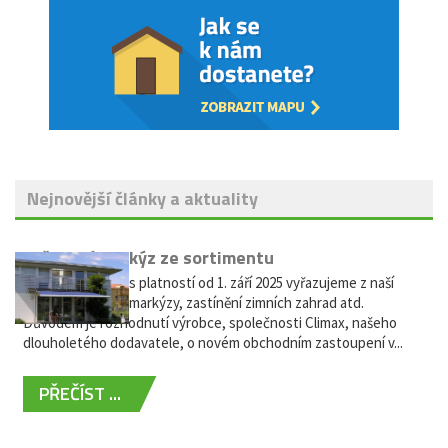
Nejnovější články a aktuality
Vyřazení markýz ze sortimentu
Vážení zákazníci, s platností od 1. září 2025 vyřazujeme z naší
nabídky výsuvné markýzy, zastínění zimních zahrad atd.
Důvodem je rozhodnutí výrobce, společnosti Climax, našeho
dlouholetého dodavatele, o novém obchodním zastoupení v...
PŘEČÍST ...