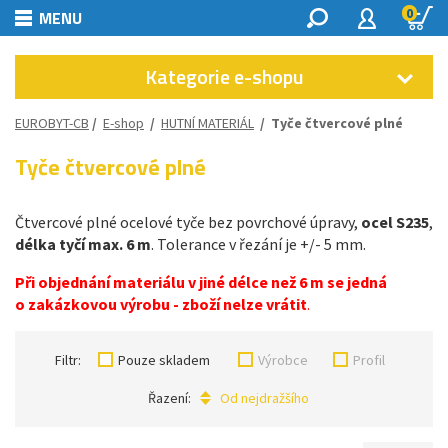
0
MENU
Kategorie e-shopu
EUROBYT-CB
/
E-shop
/
HUTNÍ MATERIÁL
/
Tyče čtvercové plné
Tyče čtvercové plné
Čtvercové plné ocelové tyče bez povrchové úpravy,
ocel S235
,
délka tyčí max. 6 m
. Tolerance v řezání je +/- 5 mm.
Při objednání materiálu v jiné délce než 6 m se jedná
o zakázkovou výrobu - zboží nelze vrátit
.
Filtr:
Pouze skladem
Výrobce
Profil
Řazení:
Od nejdražšího