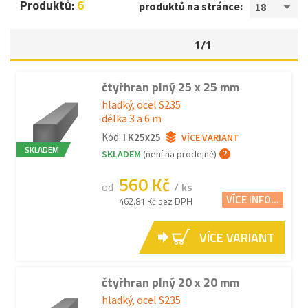
Produktů:
6
produktů na stránce:
18
1/1
čtyřhran plný 25 x 25 mm
hladký, ocel S235
délka 3 a 6 m
Kód:
I K25x25
VÍCE VARIANT
SKLADEM
SKLADEM
(není na prodejně)
560 Kč
od
/ ks
VÍCE INFO...
462.81 Kč bez DPH
VÍCE VARIANT
čtyřhran plný 20 x 20 mm
hladký, ocel S235