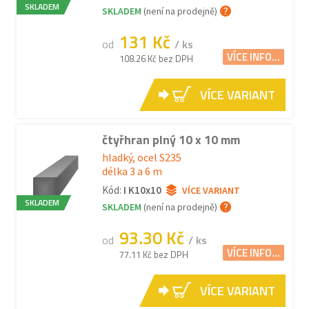
SKLADEM
SKLADEM
(není na prodejně)
131 Kč
od
/ ks
VÍCE INFO...
108.26 Kč bez DPH
VÍCE VARIANT
čtyřhran plný 10 x 10 mm
hladký, ocel S235
délka 3 a 6 m
Kód:
I K10x10
VÍCE VARIANT
SKLADEM
SKLADEM
(není na prodejně)
93.30 Kč
od
/ ks
VÍCE INFO...
77.11 Kč bez DPH
VÍCE VARIANT