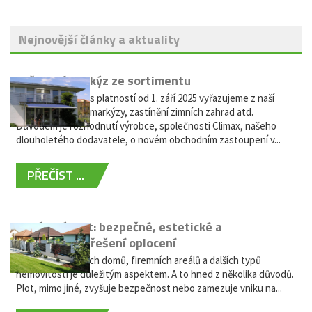
Nejnovější články a aktuality
Vyřazení markýz ze sortimentu
Vážení zákazníci, s platností od 1. září 2025 vyřazujeme z naší
nabídky výsuvné markýzy, zastínění zimních zahrad atd.
Důvodem je rozhodnutí výrobce, společnosti Climax, našeho
dlouholetého dodavatele, o novém obchodním zastoupení v...
PŘEČÍST ...
Hliníkový plot: bezpečné, estetické a
bezúdržbové řešení oplocení
Oplocení rodinných domů, firemních areálů a dalších typů
nemovitostí je důležitým aspektem. A to hned z několika důvodů.
Plot, mimo jiné, zvyšuje bezpečnost nebo zamezuje vniku na...