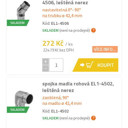
4506, leštěná nerez
nastavitelná 0°- 90°
na trubku ø 42,4 mm
SKLADEM
Kód:
EL1-4506
SKLADEM
(není na prodejně)
272 Kč
/ ks
VÍCE INFO...
224.79 Kč bez DPH
+
KOUPIT
-
spojka madla rohová EL1-4502,
leštěná nerez
zaoblená, 90°
na madlo ø 42,4 mm
SKLADEM
Kód:
EL1-4502
SKLADEM
(není na prodejně)