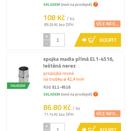
SKLADEM
(není na prodejně)
108 Kč
/ ks
VÍCE INFO...
89.26 Kč bez DPH
+
KOUPIT
-
spojka madla přímá EL1-4516,
leštěná nerez
propojka rovná
na trubku ø 42,4 mm
SKLADEM
Kód:
EL1-4516
SKLADEM
(není na prodejně)
86.80 Kč
/ ks
VÍCE INFO...
71.74 Kč bez DPH
+
KOUPIT