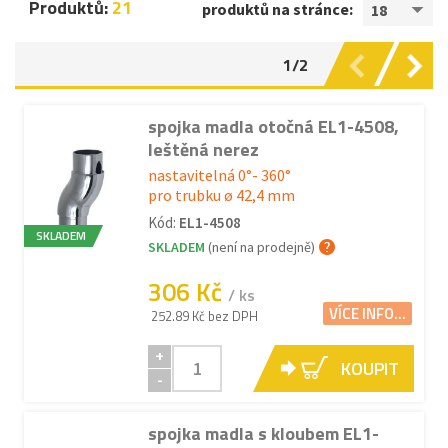
Produktů:
21
produktů na stránce:
18
1/2
spojka madla otočná EL1-4508,
leštěná nerez
nastavitelná 0°- 360°
pro trubku ø 42,4 mm
Kód:
EL1-4508
SKLADEM
SKLADEM
(není na prodejně)
306 Kč
/ ks
VÍCE INFO...
252.89 Kč bez DPH
+
KOUPIT
-
spojka madla s kloubem EL1-