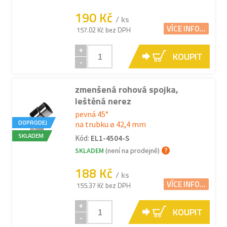
190 Kč
/ ks
VÍCE INFO...
157.02 Kč bez DPH
+
KOUPIT
-
zmenšená rohová spojka,
leštěná nerez
pevná 45°
DOPRODEJ
na trubku ø 42,4 mm
SKLADEM
Kód:
EL1-4504-S
SKLADEM
(není na prodejně)
188 Kč
/ ks
VÍCE INFO...
155.37 Kč bez DPH
+
KOUPIT
-