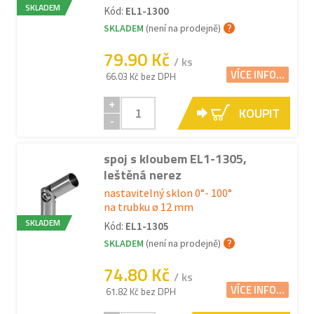
SKLADEM
Kód:
EL1-1300
SKLADEM
(není na prodejně)
79.90 Kč
/ ks
VÍCE INFO...
66.03 Kč bez DPH
+
KOUPIT
-
spoj s kloubem EL1-1305,
leštěná nerez
nastavitelný sklon 0°- 100°
na trubku ø 12 mm
SKLADEM
Kód:
EL1-1305
SKLADEM
(není na prodejně)
74.80 Kč
/ ks
VÍCE INFO...
61.82 Kč bez DPH