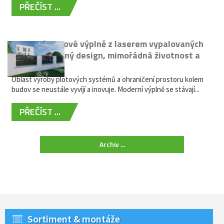
PŘEČÍST ...
Moderní plotové výplně z laserem vypalovaných
kovů: výjimečný design, mimořádná životnost a
žádná údržba
Oblast výroby plotových systémů a ohraničení prostoru kolem
budov se neustále vyvíjí a inovuje. Moderní výplně se stávají...
PŘEČÍST ...
Archiv ...
Sortiment & montáže