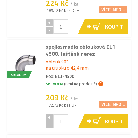
224 Kč
/ ks
VÍCE INFO...
185.12 Kč bez DPH
+
KOUPIT
-
spojka madla oblouková EL1-
4500, leštěná nerez
oblouk 90°
na trubku ø 42,4 mm
SKLADEM
Kód:
EL1-4500
SKLADEM
(není na prodejně)
209 Kč
/ ks
VÍCE INFO...
172.73 Kč bez DPH
+
KOUPIT
-