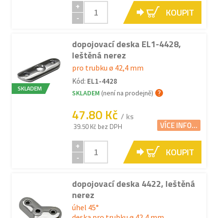
+
KOUPIT
-
dopojovací deska EL1-4428,
leštěná nerez
pro trubku ø 42,4 mm
Kód:
EL1-4428
SKLADEM
SKLADEM
(není na prodejně)
47.80 Kč
/ ks
VÍCE INFO...
39.50 Kč bez DPH
+
KOUPIT
-
dopojovací deska 4422, leštěná
nerez
úhel 45°
deska pro trubku ø 42,4 mm