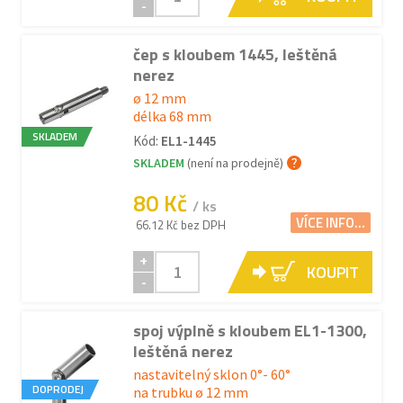
-
čep s kloubem 1445, leštěná
nerez
ø 12 mm
délka 68 mm
SKLADEM
Kód:
EL1-1445
SKLADEM
(není na prodejně)
80 Kč
/ ks
VÍCE INFO...
66.12 Kč bez DPH
+
KOUPIT
-
spoj výplně s kloubem EL1-1300,
leštěná nerez
nastavitelný sklon 0°- 60°
DOPRODEJ
na trubku ø 12 mm