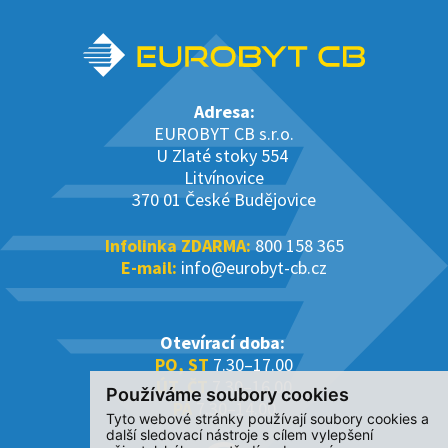
Adresa:
EUROBYT CB s.r.o.
U Zlaté stoky 554
Litvínovice
370 01 České Budějovice
Infolinka ZDARMA:
800 158 365
E-mail:
info@eurobyt-cb.cz
Otevírací doba:
PO, ST
7.30–17.00
ÚT, ČT
7.30–16.00
Používáme soubory cookies
PÁ
7.30–14.00
Tyto webové stránky používají soubory cookies a
další sledovací nástroje s cílem vylepšení