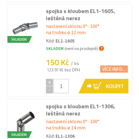
spojka s kloubem EL1-1605,
leštěná nerez
nastavení sklonu 0°- 100°
na trubku ø 12 mm
SKLADEM
Kód:
EL1-1605
SKLADEM
(není na prodejně)
150 Kč
/ ks
VÍCE INFO...
123.97 Kč bez DPH
+
KOUPIT
-
spojka s kloubem EL1-1306,
leštěná nerez
nastavení sklonu 0°- 100°
na trubku ø 14 mm
SKLADEM
Kód:
EL1-1306