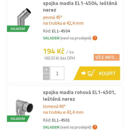
spojka madla EL1-4504, leštěná
nerez
pevná 45°
na trubku ø 42,4 mm
SKLADEM
Kód:
EL1-4504
SKLADEM
(není na prodejně)
194 Kč
/ ks
VÍCE INFO...
160.33 Kč bez DPH
+
KOUPIT
-
spojka madla rohová EL1-4501,
leštěná nerez
lomená 90°
na trubku ø 42,4 mm
SKLADEM
Kód:
EL1-4501
SKLADEM
(není na prodejně)