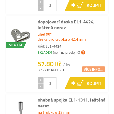
+
KOUPIT
-
dopojovací deska EL1-4424,
leštěná nerez
úhel 90°
deska pro trubku ø 42,4 mm
SKLADEM
Kód:
EL1-4424
SKLADEM
(není na prodejně)
57.80 Kč
/ ks
VÍCE INFO...
47.77 Kč bez DPH
+
KOUPIT
-
ohebná spojka EL1-1311, leštěná
nerez
na trubku ø 12 mm