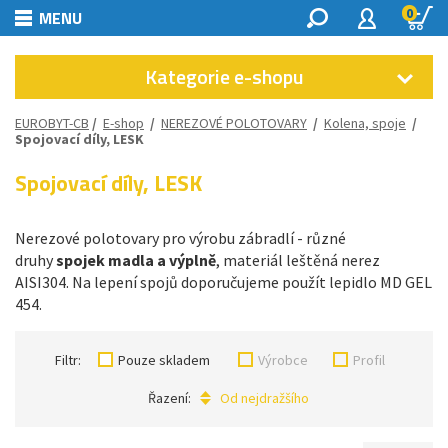
0
MENU
Kategorie e-shopu
EUROBYT-CB
/
E-shop
/
NEREZOVÉ POLOTOVARY
/
Kolena, spoje
/
Spojovací díly, LESK
Spojovací díly, LESK
Nerezové polotovary pro výrobu zábradlí - různé
druhy
spojek madla a výplně
, materiál leštěná nerez
AISI304. Na lepení spojů doporučujeme použít lepidlo MD GEL
454.
Filtr:
Pouze skladem
Výrobce
Profil
Řazení:
Od nejdražšího