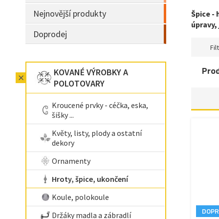
Nejnovější produkty
Špice -
úpravy,
Doprodej
Filt
Pro
KOVANÉ VÝROBKY A
POLOTOVARY
Kroucené prvky - céčka, eska,
šišky ...
Květy, listy, plody a ostatní
dekory
Ornamenty
Hroty, špice, ukončení
Koule, polokoule
DOPR
Držáky madla a zábradlí