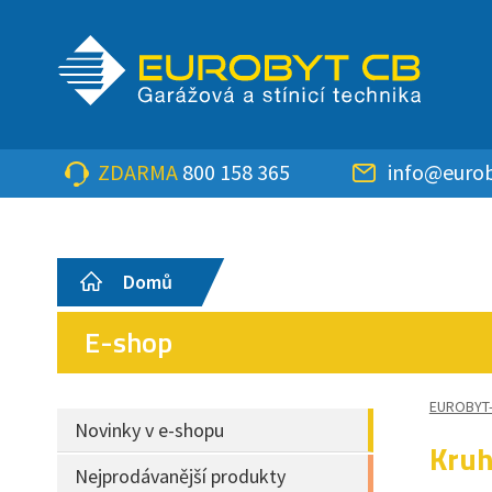
ZDARMA
800 158 365
info@eurob
Domů
E-shop
EUROBYT
Novinky v e-shopu
Kruh
Nejprodávanější produkty