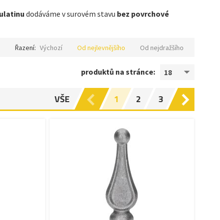
ulatinu
dodáváme v surovém stavu
bez povrchové
Řazení:
Výchozí
Od nejlevnějšího
Od nejdražšího
produktů na stránce:
18
VŠE
1
2
3