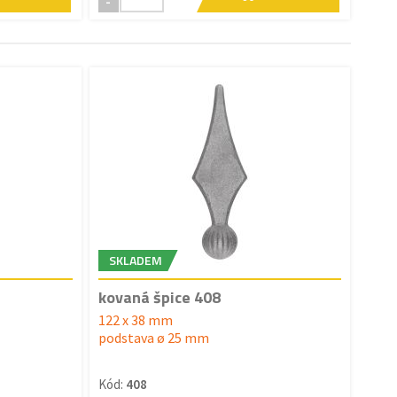
-
SKLADEM
kovaná špice 408
122 x 38 mm
podstava ø 25 mm
Kód:
408