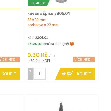
SKLADEM
kovaná špice 2306.01
88 x 30 mm
podstava ø 22 mm
Kód:
2306.01
SKLADEM
(není na prodejně)
9.30 Kč
/ ks
VÍCE INFO...
VÍCE INFO...
7.69 Kč bez DPH
+
KOUPIT
KOUPIT
-