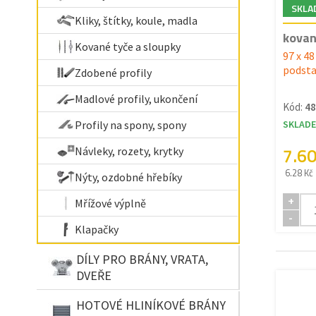
SKLA
Kliky, štítky, koule, madla
kovan
Kované tyče a sloupky
97 x 4
podsta
Zdobené profily
Madlové profily, ukončení
Kód:
48
Profily na spony, spony
SKLAD
7.6
Návleky, rozety, krytky
6.28 Kč
Nýty, ozdobné hřebíky
+
Mřížové výplně
-
Klapačky
DÍLY PRO BRÁNY, VRATA,
DVEŘE
HOTOVÉ HLINÍKOVÉ BRÁNY