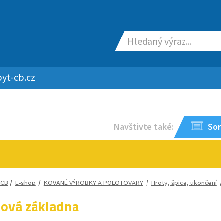
yt-cb.cz
Navštivte také:
Sor
-CB
/
E-shop
/
KOVANÉ VÝROBKY A POLOTOVARY
/
Hroty, špice, ukončení
ová základna