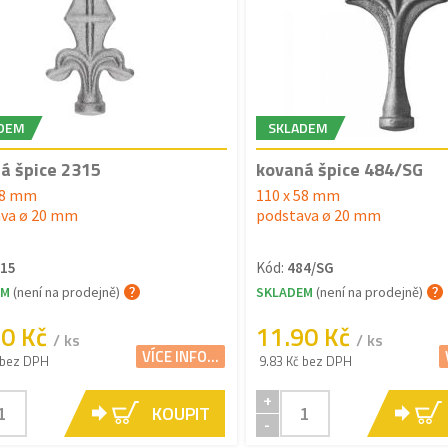
DEM
SKLADEM
á špice 2315
kovaná špice 484/SG
58 mm
110 x 58 mm
va ø 20 mm
podstava ø 20 mm
15
Kód:
484/SG
EM
(není na prodejně)
SKLADEM
(není na prodejně)
60 Kč
11.90 Kč
/ ks
/ ks
VÍCE INFO...
 bez DPH
9.83 Kč bez DPH
+
KOUPIT
-