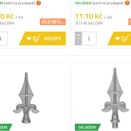
EM
(není na prodejně)
SKLADEM
(není na prodejně)
10 Kč
11.10 Kč
/ ks
/ ks
VÍCE INFO...
 bez DPH
9.17 Kč bez DPH
+
KOUPIT
-
DEM
SKLADEM