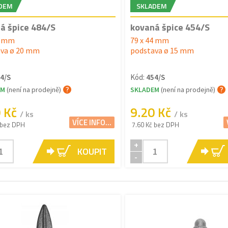
DEM
SKLADEM
á špice 484/S
kovaná špice 454/S
8 mm
79 x 44 mm
va ø 20 mm
podstava ø 15 mm
4/S
Kód:
454/S
EM
(není na prodejně)
SKLADEM
(není na prodejně)
0 Kč
9.20 Kč
/ ks
/ ks
VÍCE INFO...
 bez DPH
7.60 Kč bez DPH
+
KOUPIT
-