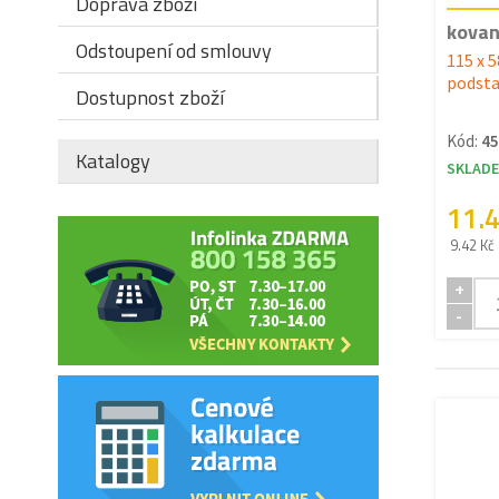
Doprava zboží
kovan
Odstoupení od smlouvy
115 x 
podsta
Dostupnost zboží
Kód:
45
Katalogy
SKLAD
11.
9.42 Kč
+
-