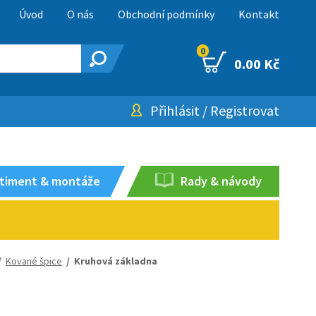
Úvod
O nás
Obchodní podmínky
Kontakt
0
0.00 Kč
Přihlásit
/
Registrovat
timent & montáže
Rady & návody
/
Kované špice
/
Kruhová základna