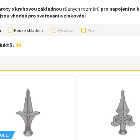
 hroty s kruhovou základnou
různých rozměrů
pro napojení na k
jsou vhodné pro svařování a zinkování
.
r:
Pouze skladem
Výrobce
Profil
duktů:
39
ODEJ