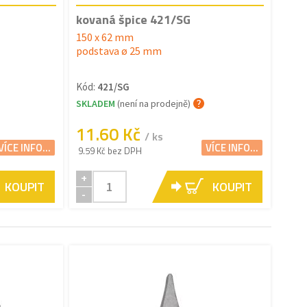
kovaná špice 421/SG
150 x 62 mm
podstava ø 25 mm
Kód:
421/SG
SKLADEM
(není na prodejně)
11.60 Kč
/ ks
VÍCE INFO...
VÍCE INFO...
9.59 Kč bez DPH
+
KOUPIT
KOUPIT
-