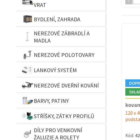
-
VRAT
BYDLENÍ, ZAHRADA
NEREZOVÉ ZÁBRADLÍ A
MADLA
NEREZOVÉ POLOTOVARY
LANKOVÝ SYSTÉM
DOPR
NEREZOVÉ DVEŘNÍ KOVÁNÍ
SKLA
BARVY, PATINY
kovan
120 x 
STŘÍŠKY, ZÁTKY PROFILŮ
podsta
DÍLY PRO VENKOVNÍ
Kód:
42
ŽALUZIE A ROLETY