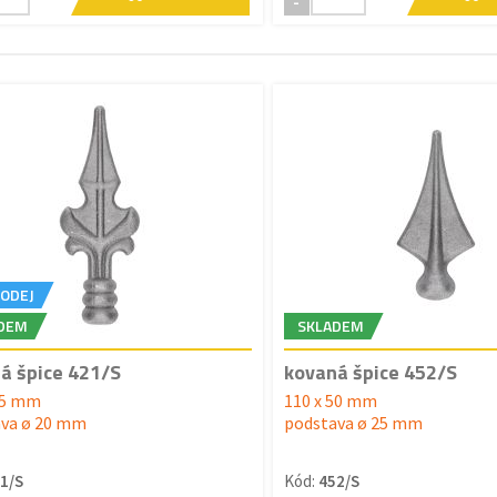
-
ODEJ
DEM
SKLADEM
á špice 421/S
kovaná špice 452/S
45 mm
110 x 50 mm
va ø 20 mm
podstava ø 25 mm
1/S
Kód:
452/S