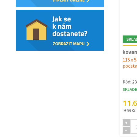
SKLA
kovan
115 x 
podsta
Kód:
23
SKLAD
11.
9.59 Kč
+
-