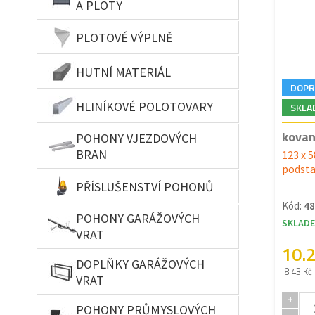
A PLOTY
PLOTOVÉ VÝPLNĚ
HUTNÍ MATERIÁL
DOPR
HLINÍKOVÉ POLOTOVARY
SKLA
kovan
POHONY VJEZDOVÝCH
BRAN
123 x 
podsta
PŘÍSLUŠENSTVÍ POHONŮ
Kód:
48
POHONY GARÁŽOVÝCH
SKLAD
VRAT
10.
DOPLŇKY GARÁŽOVÝCH
8.43 Kč
VRAT
+
POHONY PRŮMYSLOVÝCH