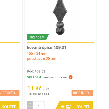
SKLADEM
kovaná špice 409.01
100 x 34 mm
podstava ø 20 mm
Kód:
409.01
SKLADEM
(není na prodejně)
11 Kč
/ ks
VÍCE INFO...
VÍCE INFO...
9.09 Kč bez DPH
+
KOUPIT
KOUPIT