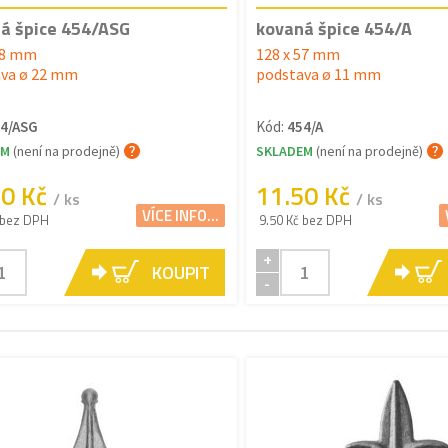
á špice 454/ASG
kovaná špice 454/A
58 mm
128 x 57 mm
va ø 22 mm
podstava ø 11 mm
4/ASG
Kód:
454/A
EM
(není na prodejně)
SKLADEM
(není na prodejně)
40 Kč
11.50 Kč
/ ks
/ ks
VÍCE INFO...
 bez DPH
9.50 Kč bez DPH
+
KOUPIT
-