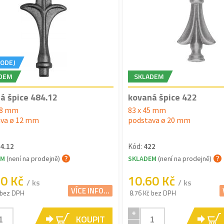
ODEJ
DEM
SKLADEM
á špice 484.12
kovaná špice 422
58 mm
83 x 45 mm
va ø 12 mm
podstava ø 20 mm
4.12
Kód:
422
EM
(není na prodejně)
SKLADEM
(není na prodejně)
20 Kč
10.60 Kč
/ ks
/ ks
VÍCE INFO...
 bez DPH
8.76 Kč bez DPH
+
KOUPIT