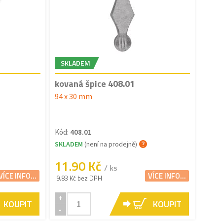
SKLADEM
kovaná špice 408.01
94 x 30 mm
Kód:
408.01
SKLADEM
(není na prodejně)
11.90 Kč
/ ks
VÍCE INFO...
VÍCE INFO...
9.83 Kč bez DPH
+
KOUPIT
KOUPIT
-