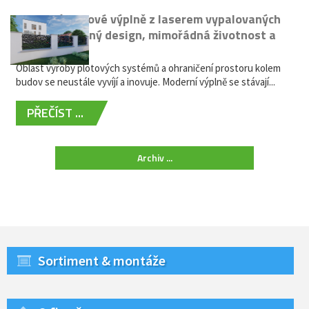
Moderní plotové výplně z laserem vypalovaných
kovů: výjimečný design, mimořádná životnost a
žádná údržba
Oblast výroby plotových systémů a ohraničení prostoru kolem
budov se neustále vyvíjí a inovuje. Moderní výplně se stávají...
PŘEČÍST ...
Archiv ...
Sortiment & montáže