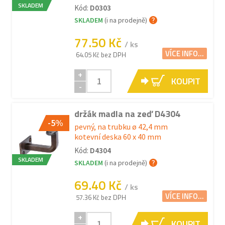
SKLADEM
Kód:
D0303
SKLADEM
(i na prodejně)
77.50 Kč
/ ks
VÍCE INFO...
64.05 Kč bez DPH
+
KOUPIT
-
držák madla na zeď D4304
-5%
pevný, na trubku ø 42,4 mm
kotevní deska 60 x 40 mm
Kód:
D4304
SKLADEM
SKLADEM
(i na prodejně)
69.40 Kč
/ ks
VÍCE INFO...
57.36 Kč bez DPH
+
KOUPIT