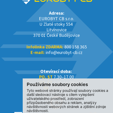
Adresa:
EUROBYT CB s.r.o.
U Zlaté stoky 554
Litvínovice
370 01 České Budějovice
Infolinka ZDARMA:
800 158 365
E-mail:
info@eurobyt-cb.cz
Otevírací doba:
PO, ST
7.30–17.00
ÚT, ČT
7.30–16.00
Používáme soubory cookies
PÁ
7.30–14.00
Tyto webové stránky používají soubory cookies a
další sledovací nástroje s cílem vylepšení
uživatelského prostředí, zobrazení
přizpůsobeného obsahu a reklam, analýzy
návštěvnosti webových stránek a zjištění zdroje
návštěvnosti.