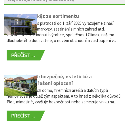
Vyřazení markýz ze sortimentu
Vážení zákazníci, s platností od 1. září 2025 vyřazujeme z naší
nabídky výsuvné markýzy, zastínění zimních zahrad atd.
Důvodem je rozhodnutí výrobce, společnosti Climax, našeho
dlouholetého dodavatele, o novém obchodním zastoupení v...
PŘEČÍST ...
Hliníkový plot: bezpečné, estetické a
bezúdržbové řešení oplocení
Oplocení rodinných domů, firemních areálů a dalších typů
nemovitostí je důležitým aspektem. A to hned z několika důvodů.
Plot, mimo jiné, zvyšuje bezpečnost nebo zamezuje vniku na...
PŘEČÍST ...