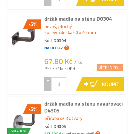
-
držák madla na stěnu D0304
-5%
pevný, plochý
kotevní deska 60 x 40 mm
Kód:
D0304
NA DOTAZ
67.80 Kč
/ ks
VÍCE INFO...
56.03 Kč bez DPH
+
KOUPIT
-
držák madla na stěnu navařovací
-5%
D4305
příruba se 3 otvory
Kód:
D4305
SKLADEM
SKLADEM
(není na prodejně)