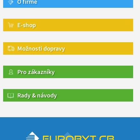
O firmě
E-shop
Možnosti dopravy
Pro zákazníky
Rady & návody