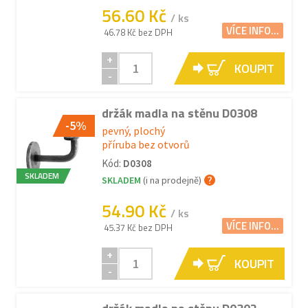
56.60 Kč
/ ks
VÍCE INFO...
46.78 Kč bez DPH
+
KOUPIT
-
držák madla na stěnu D0308
-5%
pevný, plochý
příruba bez otvorů
Kód:
D0308
SKLADEM
SKLADEM
(i na prodejně)
54.90 Kč
/ ks
VÍCE INFO...
45.37 Kč bez DPH
+
KOUPIT
-