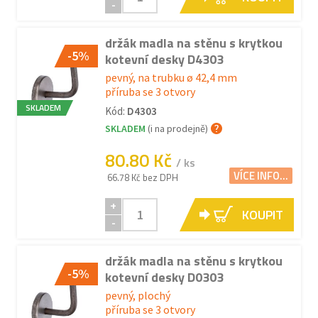
-
držák madla na stěnu s krytkou
-5%
kotevní desky D4303
pevný, na trubku ø 42,4 mm
příruba se 3 otvory
SKLADEM
Kód:
D4303
SKLADEM
(i na prodejně)
80.80 Kč
/ ks
VÍCE INFO...
66.78 Kč bez DPH
+
KOUPIT
-
držák madla na stěnu s krytkou
-5%
kotevní desky D0303
pevný, plochý
příruba se 3 otvory