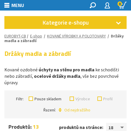
0
MENU
Kategorie e-shopu
EUROBYT-CB
/
E-shop
/
KOVANÉ VÝROBKY A POLOTOVARY
/
Držáky
madla a zábradlí
Držáky madla a zábradlí
Kované ozdobné
úchyty na stěnu pro madla
ke schodišti
nebo zábradlí,
ocelové držáky madla
, vše bez povrchové
úpravy.
Filtr:
Pouze skladem
Výrobce
Profil
Řazení:
Od nejdražšího
Produktů:
13
produktů na stránce:
18