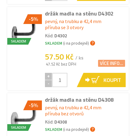
držák madla na stěnu D4302
-5%
pevný, na trubku ø 42,4 mm
příruba se 3 otvory
Kód:
D4302
SKLADEM
SKLADEM
(i na prodejně)
57.50 Kč
/ ks
VÍCE INFO...
47.52 Kč bez DPH
+
KOUPIT
-
držák madla na stěnu D4308
-5%
pevný, na trubku ø 42,4 mm
příruba bez otvorů
Kód:
D4308
SKLADEM
SKLADEM
(i na prodejně)