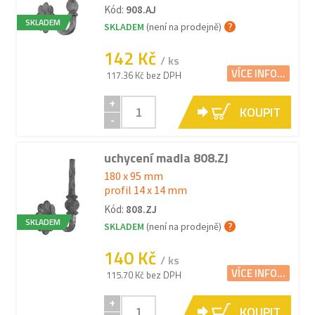
Kód:
908.AJ
SKLADEM
SKLADEM
(není na prodejně)
142 Kč
/ ks
VÍCE INFO...
117.36 Kč bez DPH
+
KOUPIT
-
uchycení madla 808.ZJ
180 x 95 mm
profil 14 x 14 mm
Kód:
808.ZJ
SKLADEM
SKLADEM
(není na prodejně)
140 Kč
/ ks
VÍCE INFO...
115.70 Kč bez DPH
+
KOUPIT