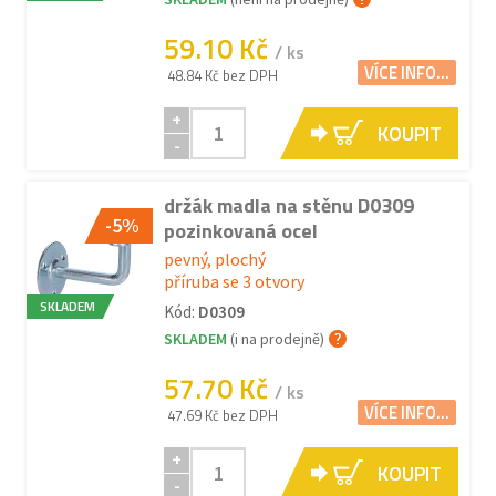
59.10 Kč
/ ks
VÍCE INFO...
48.84 Kč bez DPH
+
KOUPIT
-
držák madla na stěnu D0309
-5%
pozinkovaná ocel
pevný, plochý
příruba se 3 otvory
SKLADEM
Kód:
D0309
SKLADEM
(i na prodejně)
57.70 Kč
/ ks
VÍCE INFO...
47.69 Kč bez DPH
+
KOUPIT
-