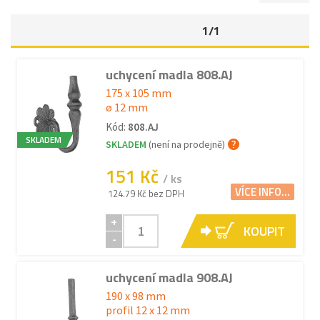
1/1
uchycení madla 808.AJ
175 x 105 mm
ø 12 mm
Kód:
808.AJ
SKLADEM
SKLADEM
(není na prodejně)
151 Kč
/ ks
VÍCE INFO...
124.79 Kč bez DPH
+
KOUPIT
-
uchycení madla 908.AJ
190 x 98 mm
profil 12 x 12 mm