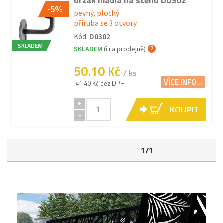
držák madla na stěnu D0302
-5%
pevný, plochý
příruba se 3 otvory
Kód:
D0302
SKLADEM
SKLADEM
(i na prodejně)
50.10 Kč
/ ks
VÍCE INFO...
41.40 Kč bez DPH
+
KOUPIT
-
1/1