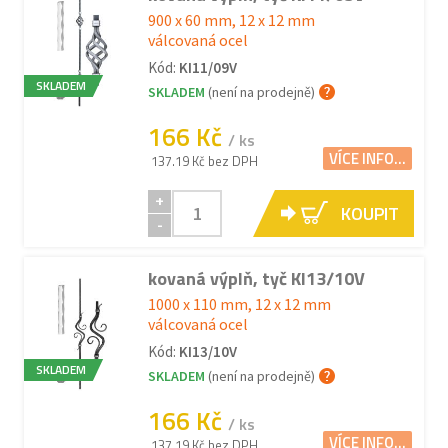
900 x 60 mm, 12 x 12 mm
válcovaná ocel
Kód:
KI11/09V
SKLADEM
SKLADEM
(není na prodejně)
166 Kč
/ ks
VÍCE INFO...
137.19 Kč bez DPH
+
KOUPIT
-
kovaná výplň, tyč KI13/10V
1000 x 110 mm, 12 x 12 mm
válcovaná ocel
Kód:
KI13/10V
SKLADEM
SKLADEM
(není na prodejně)
166 Kč
/ ks
VÍCE INFO...
137.19 Kč bez DPH