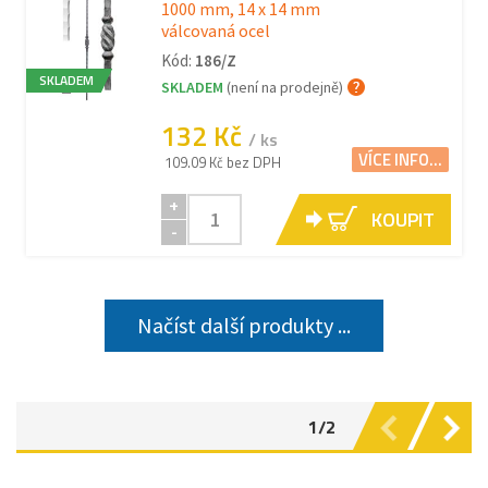
1000 mm, 14 x 14 mm
válcovaná ocel
Kód:
186/Z
SKLADEM
SKLADEM
(není na prodejně)
132 Kč
/ ks
VÍCE INFO...
109.09 Kč bez DPH
+
KOUPIT
-
Načíst další produkty ...
1/2