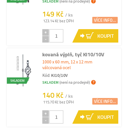
SKLADEM
(není na prodejně)
149 Kč
/ ks
VÍCE INFO...
123.14 Kč bez DPH
+
KOUPIT
-
kovaná výplň, tyč KI10/10V
1000 x 60 mm, 12 x 12 mm
válcovaná ocel
Kód:
KI10/10V
SKLADEM
SKLADEM
(není na prodejně)
140 Kč
/ ks
VÍCE INFO...
115.70 Kč bez DPH
+
KOUPIT
-