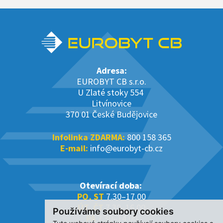
Adresa:
EUROBYT CB s.r.o.
U Zlaté stoky 554
Litvínovice
370 01 České Budějovice
Infolinka ZDARMA:
800 158 365
E-mail:
info@eurobyt-cb.cz
Otevírací doba:
PO, ST
7.30–17.00
ÚT, ČT
7.30–16.00
Používáme soubory cookies
PÁ
7.30–14.00