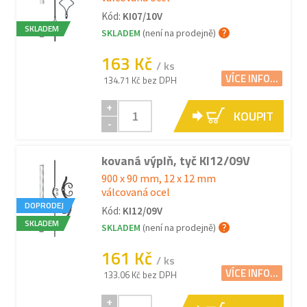
Kód:
KI07/10V
SKLADEM
SKLADEM
(není na prodejně)
163 Kč
/ ks
VÍCE INFO...
134.71 Kč bez DPH
+
KOUPIT
-
kovaná výplň, tyč KI12/09V
900 x 90 mm, 12 x 12 mm
válcovaná ocel
DOPRODEJ
Kód:
KI12/09V
SKLADEM
SKLADEM
(není na prodejně)
161 Kč
/ ks
VÍCE INFO...
133.06 Kč bez DPH
+