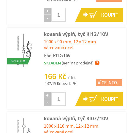
+
KOUPIT
-
kovaná výplň, tyč KI12/10V
1000 x 90 mm, 12 x 12 mm
válcovaná ocel
Kód:
KI12/10V
SKLADEM
SKLADEM
(není na prodejně)
166 Kč
/ ks
VÍCE INFO...
137.19 Kč bez DPH
+
KOUPIT
-
kovaná výplň, tyč KI07/10V
1000 x 110 mm, 12 x 12 mm
válcovaná ocel