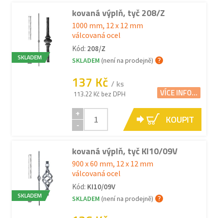
kovaná výplň, tyč 208/Z
1000 mm, 12 x 12 mm
válcovaná ocel
Kód:
208/Z
SKLADEM
SKLADEM
(není na prodejně)
137 Kč
/ ks
VÍCE INFO...
113.22 Kč bez DPH
+
KOUPIT
-
kovaná výplň, tyč KI10/09V
900 x 60 mm, 12 x 12 mm
válcovaná ocel
Kód:
KI10/09V
SKLADEM
SKLADEM
(není na prodejně)