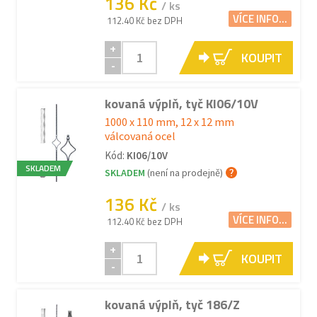
136 Kč
/ ks
VÍCE INFO...
112.40 Kč bez DPH
+
KOUPIT
-
kovaná výplň, tyč KI06/10V
1000 x 110 mm, 12 x 12 mm
válcovaná ocel
Kód:
KI06/10V
SKLADEM
SKLADEM
(není na prodejně)
136 Kč
/ ks
VÍCE INFO...
112.40 Kč bez DPH
+
KOUPIT
-
kovaná výplň, tyč 186/Z