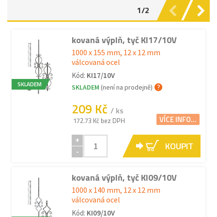
1/2
kovaná výplň, tyč KI17/10V
1000 x 155 mm, 12 x 12 mm
válcovaná ocel
Kód:
KI17/10V
SKLADEM
SKLADEM
(není na prodejně)
209 Kč
/ ks
VÍCE INFO...
172.73 Kč bez DPH
+
KOUPIT
-
kovaná výplň, tyč KI09/10V
1000 x 140 mm, 12 x 12 mm
válcovaná ocel
Kód:
KI09/10V