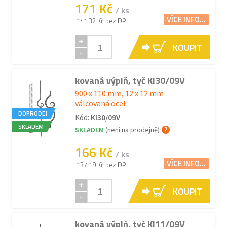
171 Kč
/ ks
VÍCE INFO...
141.32 Kč bez DPH
+
KOUPIT
-
kovaná výplň, tyč KI30/09V
900 x 110 mm, 12 x 12 mm
válcovaná ocel
DOPRODEJ
Kód:
KI30/09V
SKLADEM
SKLADEM
(není na prodejně)
166 Kč
/ ks
VÍCE INFO...
137.19 Kč bez DPH
+
KOUPIT
-
kovaná výplň, tyč KI11/09V