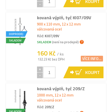
KOUPIT
-
kovaná výplň, tyč KI07/09V
900 x 110 mm, 12 x 12 mm
válcovaná ocel
DOPRODEJ
Kód:
KI07/09V
SKLADEM
SKLADEM
(není na prodejně)
160 Kč
/ ks
VÍCE INFO...
132.23 Kč bez DPH
+
KOUPIT
-
kovaná výplň, tyč 209/Z
1000 mm, 12 x 12 mm
válcovaná ocel
Kód:
209/Z
SKLADEM