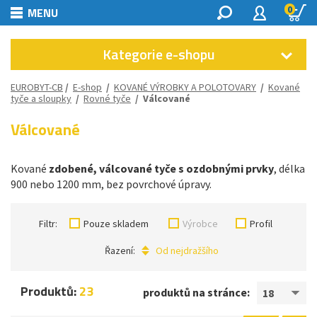
0
MENU
Kategorie e-shopu
EUROBYT-CB
/
E-shop
/
KOVANÉ VÝROBKY A POLOTOVARY
/
Kované
tyče a sloupky
/
Rovné tyče
/
Válcované
Válcované
Kované
zdobené, válcované tyče s ozdobnými prvky
, délka
900 nebo 1200 mm, bez povrchové úpravy.
Filtr:
Pouze skladem
Výrobce
Profil
Řazení:
Od nejdražšího
Produktů:
23
produktů na stránce:
18