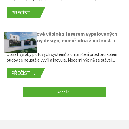
PŘEČÍST ...
Moderní plotové výplně z laserem vypalovaných
kovů: výjimečný design, mimořádná životnost a
žádná údržba
Oblast výroby plotových systémů a ohraničení prostoru kolem
budov se neustále vyvíjí a inovuje. Moderní výplně se stávají...
PŘEČÍST ...
Archiv ...