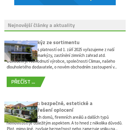
Nejnovější články a aktuality
Vyřazení markýz ze sortimentu
Vážení zákazníci, s platností od 1. září 2025 vyřazujeme z naší
nabídky výsuvné markýzy, zastínění zimních zahrad atd.
Důvodem je rozhodnutí výrobce, společnosti Climax, našeho
dlouholetého dodavatele, o novém obchodním zastoupení v...
PŘEČÍST ...
Hliníkový plot: bezpečné, estetické a
bezúdržbové řešení oplocení
Oplocení rodinných domů, firemních areálů a dalších typů
nemovitostí je důležitým aspektem. A to hned z několika důvodů.
Plot, mimo jiné, zvyšuje bezpečnost nebo zamezuje vniku na...