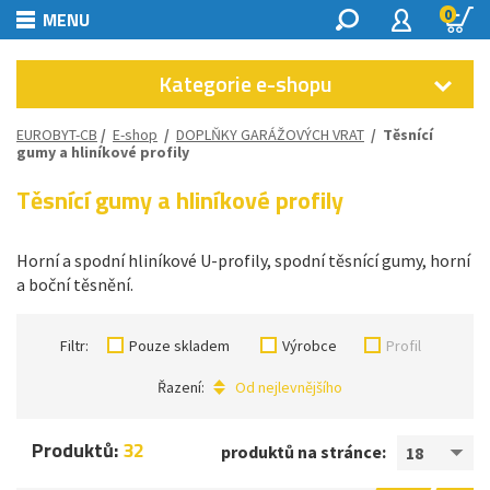
0
MENU
Kategorie e-shopu
EUROBYT-CB
/
E-shop
/
DOPLŇKY GARÁŽOVÝCH VRAT
/
Těsnící
gumy a hliníkové profily
Těsnící gumy a hliníkové profily
Horní a spodní hliníkové U-profily, spodní těsnící gumy, horní
a boční těsnění.
Filtr:
Pouze skladem
Výrobce
Profil
Řazení:
Od nejlevnějšího
Produktů:
32
produktů na stránce:
18