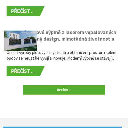
PŘEČÍST ...
Moderní plotové výplně z laserem vypalovaných
kovů: výjimečný design, mimořádná životnost a
žádná údržba
Oblast výroby plotových systémů a ohraničení prostoru kolem
budov se neustále vyvíjí a inovuje. Moderní výplně se stávají...
PŘEČÍST ...
Archiv ...