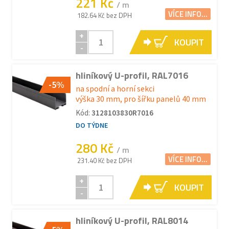
221 Kč
/ m
VÍCE INFO...
182.64 Kč bez DPH
+
KOUPIT
-
hliníkový U-profil, RAL7016
-5%
na spodní a horní sekci
výška 30 mm, pro šířku panelů 40 mm
Kód:
3128103830R7016
DO TÝDNE
280 Kč
/ m
VÍCE INFO...
231.40 Kč bez DPH
+
KOUPIT
-
hliníkový U-profil, RAL8014