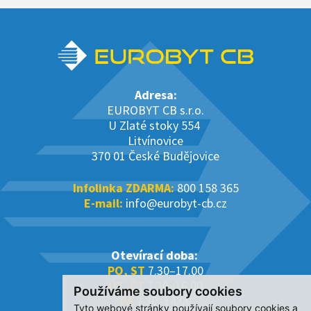
Adresa:
EUROBYT CB s.r.o.
U Zlaté stoky 554
Litvínovice
370 01 České Budějovice
Infolinka ZDARMA:
800 158 365
E-mail:
info@eurobyt-cb.cz
Otevírací doba:
PO, ST
7.30–17.00
ÚT, ČT
7.30–16.00
Používáme soubory cookies
PÁ
7.30–14.00
Tyto webové stránky používají soubory cookies a