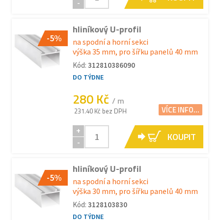
-
hliníkový U-profil
-5%
na spodní a horní sekci
výška 35 mm, pro šířku panelů 40 mm
Kód:
312810386090
DO TÝDNE
280 Kč
/ m
VÍCE INFO...
231.40 Kč bez DPH
+
KOUPIT
-
hliníkový U-profil
-5%
na spodní a horní sekci
výška 30 mm, pro šířku panelů 40 mm
Kód:
3128103830
DO TÝDNE