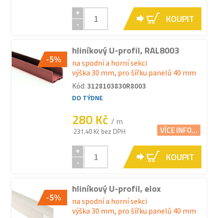
+
KOUPIT
-
hliníkový U-profil, RAL8003
-5%
na spodní a horní sekci
výška 30 mm, pro šířku panelů 40 mm
Kód:
3128103830R8003
DO TÝDNE
280 Kč
/ m
VÍCE INFO...
231.40 Kč bez DPH
+
KOUPIT
-
hliníkový U-profil, elox
-5%
na spodní a horní sekci
výška 30 mm, pro šířku panelů 40 mm