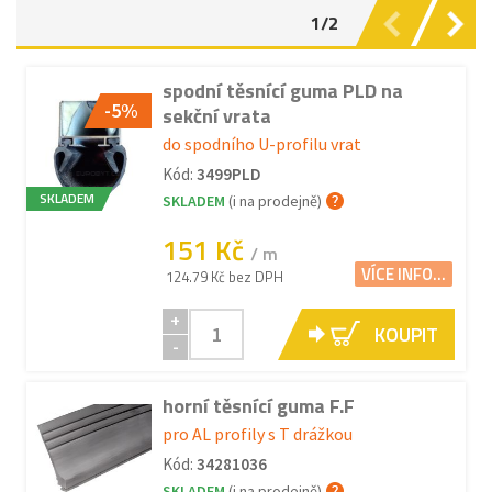
1/2
spodní těsnící guma PLD na
-5%
sekční vrata
do spodního U-profilu vrat
Kód:
3499PLD
SKLADEM
SKLADEM
(i na prodejně)
151 Kč
/ m
VÍCE INFO...
124.79 Kč bez DPH
+
KOUPIT
-
horní těsnící guma F.F
pro AL profily s T drážkou
Kód:
34281036
SKLADEM
(i na prodejně)