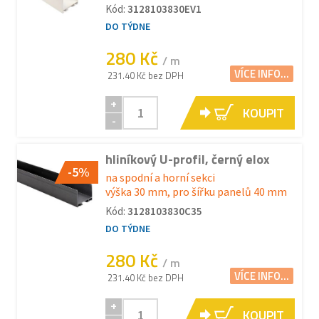
Kód:
3128103830EV1
DO TÝDNE
280 Kč
/ m
VÍCE INFO...
231.40 Kč bez DPH
+
KOUPIT
-
hliníkový U-profil, černý elox
-5%
na spodní a horní sekci
výška 30 mm, pro šířku panelů 40 mm
Kód:
3128103830C35
DO TÝDNE
280 Kč
/ m
VÍCE INFO...
231.40 Kč bez DPH
+
KOUPIT