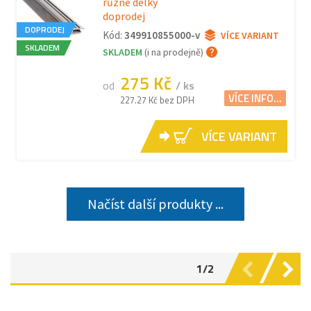
různé délky
doprodej
DOPRODEJ
Kód:
349910855000-v
VÍCE VARIANT
SKLADEM
SKLADEM
(i na prodejně)
275 Kč
od
/ ks
VÍCE INFO...
227.27 Kč bez DPH
VÍCE VARIANT
Načíst další produkty ...
1/2