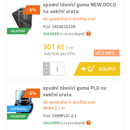
spodní těsnící guma NEW DOCO
-5%
na sekční vrata
do spodního U-profilu vrat
Kód:
3420825109
SKLADEM
SKLADEM
(i na prodejně)
301 Kč
/ m
VÍCE INFO...
248.76 Kč bez DPH
+
KOUPIT
-
spodní těsnící guma PLD na
-5%
sekční vrata
do spodního U-profilu vrat
délka 2,1 m
DOPRODEJ
Kód:
3499PLD-2,1
SKLADEM
SKLADEM
(i na prodejně)