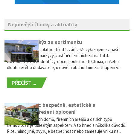
Nejnovější články a aktuality
Vyřazení markýz ze sortimentu
Vážení zákazníci, s platností od 1. září 2025 vyřazujeme z naší
nabídky výsuvné markýzy, zastínění zimních zahrad atd.
Důvodem je rozhodnutí výrobce, společnosti Climax, našeho
dlouholetého dodavatele, o novém obchodním zastoupení v...
PŘEČÍST ...
Hliníkový plot: bezpečné, estetické a
bezúdržbové řešení oplocení
Oplocení rodinných domů, firemních areálů a dalších typů
nemovitostí je důležitým aspektem. A to hned z několika důvodů.
Plot, mimo jiné, zvyšuje bezpečnost nebo zamezuje vniku na...