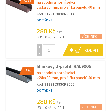
-5%
na spodní a horní sekci
výška 30 mm, pro šířku panelů 40 mm
Kód:
3128103830R8014
DO TÝDNE
280 Kč
/ m
VÍCE INFO...
231.40 Kč bez DPH
+
KOUPIT
-
hliníkový U-profil, RAL9006
-5%
na spodní a horní sekci
výška 30 mm, pro šířku panelů 40 mm
Kód:
3128103830R9006
DO TÝDNE
280 Kč
/ m
VÍCE INFO...
231.40 Kč bez DPH