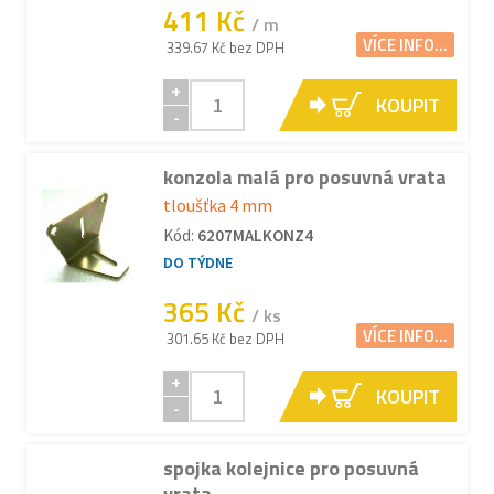
411 Kč
/ m
VÍCE INFO...
339.67 Kč bez DPH
+
KOUPIT
-
konzola malá pro posuvná vrata
tloušťka 4 mm
Kód:
6207MALKONZ4
DO TÝDNE
365 Kč
/ ks
VÍCE INFO...
301.65 Kč bez DPH
+
KOUPIT
-
spojka kolejnice pro posuvná
vrata