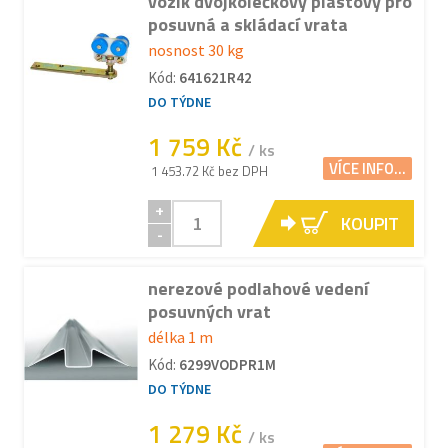
vozík dvojkolečkový plastový pro
posuvná a skládací vrata
nosnost 30 kg
Kód:
641621R42
DO TÝDNE
1 759 Kč
/ ks
VÍCE INFO...
1 453.72 Kč bez DPH
+
KOUPIT
-
nerezové podlahové vedení
posuvných vrat
délka 1 m
Kód:
6299VODPR1M
DO TÝDNE
1 279 Kč
/ ks