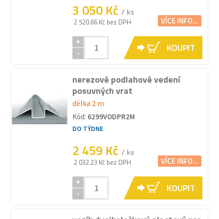
3 050 Kč
/ ks
VÍCE INFO...
2 520.66 Kč bez DPH
+
KOUPIT
-
nerezové podlahové vedení
posuvných vrat
délka 2 m
Kód:
6299VODPR2M
DO TÝDNE
2 459 Kč
/ ks
VÍCE INFO...
2 032.23 Kč bez DPH
+
KOUPIT
-