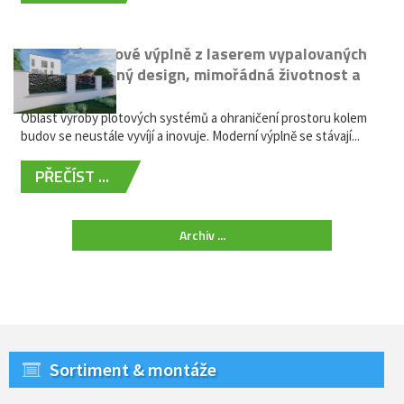
Moderní plotové výplně z laserem vypalovaných
kovů: výjimečný design, mimořádná životnost a
žádná údržba
Oblast výroby plotových systémů a ohraničení prostoru kolem
budov se neustále vyvíjí a inovuje. Moderní výplně se stávají...
PŘEČÍST ...
Archiv ...
Sortiment & montáže