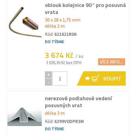
oblouk kolejnice 90° pro posuvná
vrata
30 x 28 x 1,75 mm
délka 2 m
Kód:
621621R06
DO TÝDNE
3 674 Kč
/ ks
VÍCE INFO...
3 036.36 Kč bez DPH
+
KOUPIT
-
nerezové podlahové vedení
posuvných vrat
délka 3 m
Kód:
6299VODPR3M
DO TÝDNE