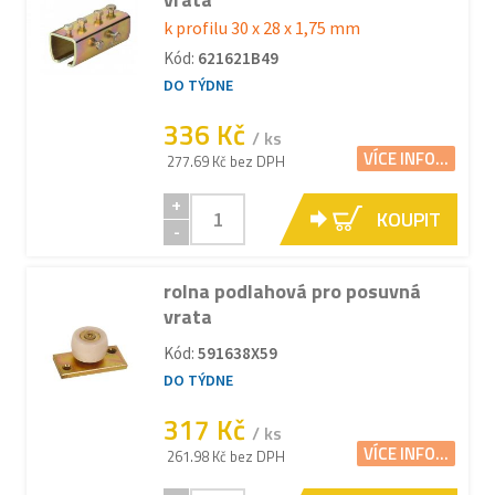
k profilu 30 x 28 x 1,75 mm
Kód:
621621B49
DO TÝDNE
336 Kč
/ ks
VÍCE INFO...
277.69 Kč bez DPH
+
KOUPIT
-
rolna podlahová pro posuvná
vrata
Kód:
591638X59
DO TÝDNE
317 Kč
/ ks
VÍCE INFO...
261.98 Kč bez DPH