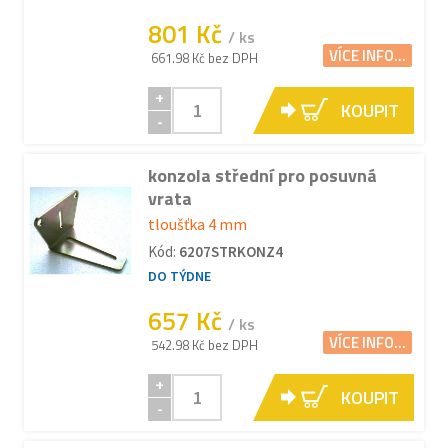
801 Kč
/ ks
VÍCE INFO...
661.98 Kč bez DPH
+
KOUPIT
-
konzola střední pro posuvná
vrata
tloušťka 4 mm
Kód:
6207STRKONZ4
DO TÝDNE
657 Kč
/ ks
VÍCE INFO...
542.98 Kč bez DPH
+
KOUPIT
-