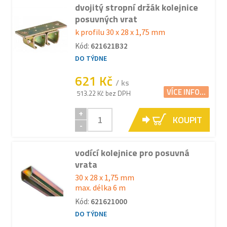
dvojitý stropní držák kolejnice
posuvných vrat
k profilu 30 x 28 x 1,75 mm
Kód:
621621B32
DO TÝDNE
621 Kč
/ ks
VÍCE INFO...
513.22 Kč bez DPH
+
KOUPIT
-
vodící kolejnice pro posuvná
vrata
30 x 28 x 1,75 mm
max. délka 6 m
Kód:
621621000
DO TÝDNE