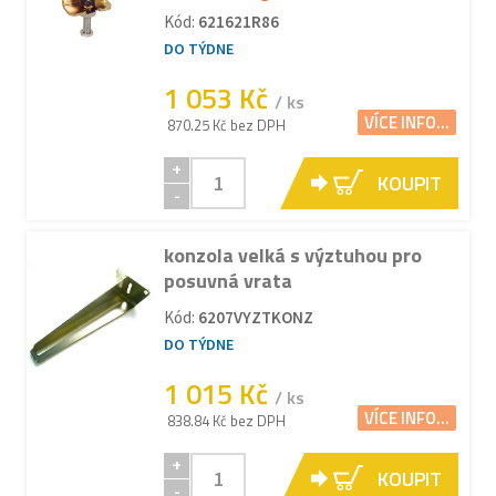
Kód:
621621R86
DO TÝDNE
1 053 Kč
/ ks
VÍCE INFO...
870.25 Kč bez DPH
+
KOUPIT
-
konzola velká s výztuhou pro
posuvná vrata
Kód:
6207VYZTKONZ
DO TÝDNE
1 015 Kč
/ ks
VÍCE INFO...
838.84 Kč bez DPH
+
KOUPIT
-