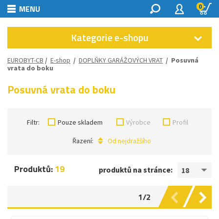
0
MENU
Kategorie e-shopu
EUROBYT-CB
/
E-shop
/
DOPLŇKY GARÁŽOVÝCH VRAT
/
Posuvná
vrata do boku
Posuvná vrata do boku
Filtr:
Pouze skladem
Výrobce
Profil
Řazení:
Od nejdražšího
Produktů:
19
produktů na stránce:
18
1/2