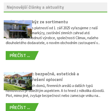
Nejnovější články a aktuality
Vyřazení markýz ze sortimentu
Vážení zákazníci, s platností od 1. září 2025 vyřazujeme z naší
nabídky výsuvné markýzy, zastínění zimních zahrad atd.
Důvodem je rozhodnutí výrobce, společnosti Climax, našeho
dlouholetého dodavatele, o novém obchodním zastoupení v...
PŘEČÍST ...
Hliníkový plot: bezpečné, estetické a
bezúdržbové řešení oplocení
Oplocení rodinných domů, firemních areálů a dalších typů
nemovitostí je důležitým aspektem. A to hned z několika důvodů.
Plot, mimo jiné, zvyšuje bezpečnost nebo zamezuje vniku na...
PŘEČÍST ...