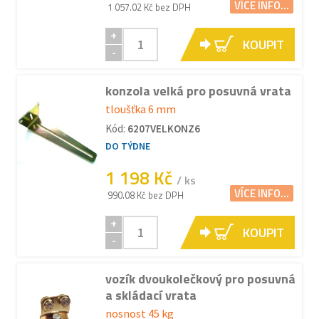
VÍCE INFO...
1 057.02 Kč bez DPH
+
KOUPIT
-
konzola velká pro posuvná vrata
tloušťka 6 mm
Kód:
6207VELKONZ6
DO TÝDNE
1 198 Kč
/ ks
VÍCE INFO...
990.08 Kč bez DPH
+
KOUPIT
-
vozík dvoukolečkový pro posuvná
a skládací vrata
nosnost 45 kg