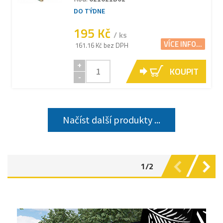
DO TÝDNE
195 Kč
/ ks
VÍCE INFO...
161.16 Kč bez DPH
+
KOUPIT
-
Načíst další produkty ...
1/2