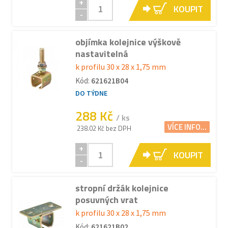
+
KOUPIT
-
objímka kolejnice výškově
nastavitelná
k profilu 30 x 28 x 1,75 mm
Kód:
621621B04
DO TÝDNE
288 Kč
/ ks
VÍCE INFO...
238.02 Kč bez DPH
+
KOUPIT
-
stropní držák kolejnice
posuvných vrat
k profilu 30 x 28 x 1,75 mm
Kód:
621621B02