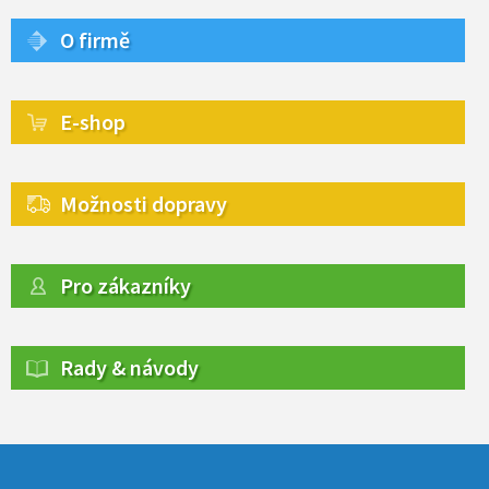
O firmě
E-shop
Možnosti dopravy
Pro zákazníky
Rady & návody