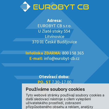
Adresa:
EUROBYT CB s.r.o.
U Zlaté stoky 554
Litvínovice
370 01 České Budějovice
Infolinka ZDARMA:
800 158 365
E-mail:
info@eurobyt-cb.cz
Otevírací doba:
PO, ST
7.30–17.00
ÚT, ČT
7.30–16.00
Používáme soubory cookies
PÁ
7.30–14.00
Tyto webové stránky používají soubory cookies a
další sledovací nástroje s cílem vylepšení
uživatelského prostředí, zobrazení
přizpůsobeného obsahu a reklam, analýzy