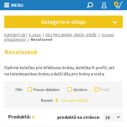
0
MENU
Kategorie e-shopu
EUROBYT-CB
/
E-shop
/
DÍLY PRO BRÁNY, VRATA, DVEŘE
/
Ostatní
příslušenství
/
Nezařazené
Nezařazené
Opěrné kolečko pro křídlovou bránu, kolečka H profil, set
na teleskopickou bránu a další díly pro brány a vrata.
Filtr:
Pouze skladem
Výrobce
Profil
Řazení:
Od nejlevnějšího
Produktů:
4
produktů na stránce:
18