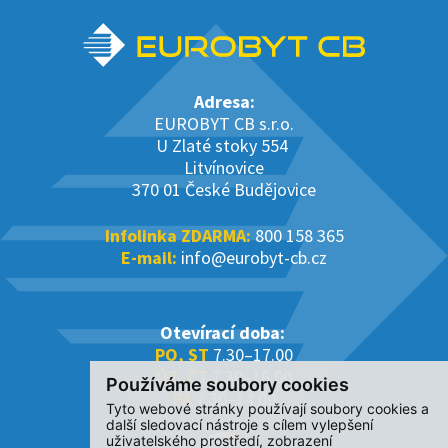
Adresa:
EUROBYT CB s.r.o.
U Zlaté stoky 554
Litvínovice
370 01 České Budějovice
Infolinka ZDARMA:
800 158 365
E-mail:
info@eurobyt-cb.cz
Otevírací doba:
PO, ST
7.30–17.00
ÚT, ČT
7.30–16.00
Používáme soubory cookies
PÁ
7.30–14.00
Tyto webové stránky používají soubory cookies a
další sledovací nástroje s cílem vylepšení
uživatelského prostředí, zobrazení