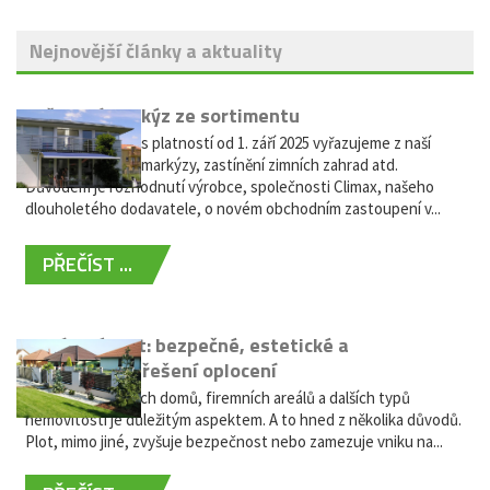
Nejnovější články a aktuality
Vyřazení markýz ze sortimentu
Vážení zákazníci, s platností od 1. září 2025 vyřazujeme z naší
nabídky výsuvné markýzy, zastínění zimních zahrad atd.
Důvodem je rozhodnutí výrobce, společnosti Climax, našeho
dlouholetého dodavatele, o novém obchodním zastoupení v...
PŘEČÍST ...
Hliníkový plot: bezpečné, estetické a
bezúdržbové řešení oplocení
Oplocení rodinných domů, firemních areálů a dalších typů
nemovitostí je důležitým aspektem. A to hned z několika důvodů.
Plot, mimo jiné, zvyšuje bezpečnost nebo zamezuje vniku na...