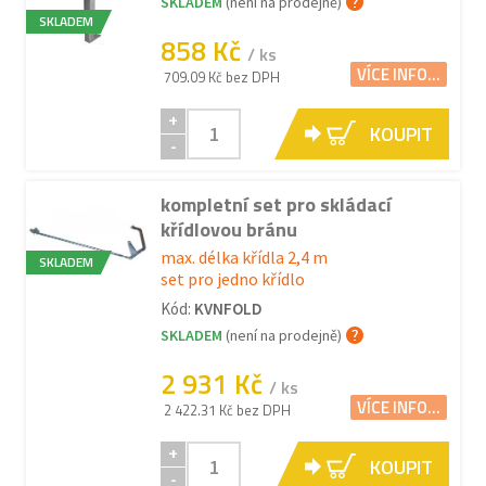
SKLADEM
(není na prodejně)
SKLADEM
858 Kč
/ ks
VÍCE INFO...
709.09 Kč bez DPH
+
KOUPIT
-
kompletní set pro skládací
křídlovou bránu
max. délka křídla 2,4 m
SKLADEM
set pro jedno křídlo
Kód:
KVNFOLD
SKLADEM
(není na prodejně)
2 931 Kč
/ ks
VÍCE INFO...
2 422.31 Kč bez DPH
+
KOUPIT
-