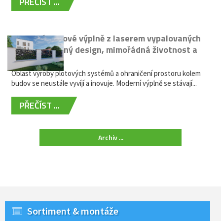
PŘEČÍST ...
Moderní plotové výplně z laserem vypalovaných
kovů: výjimečný design, mimořádná životnost a
žádná údržba
Oblast výroby plotových systémů a ohraničení prostoru kolem
budov se neustále vyvíjí a inovuje. Moderní výplně se stávají...
PŘEČÍST ...
Archiv ...
Sortiment & montáže