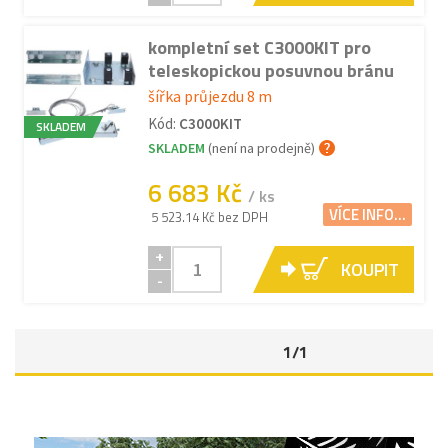
kompletní set C3000KIT pro
teleskopickou posuvnou bránu
šířka průjezdu 8 m
Kód:
C3000KIT
SKLADEM
SKLADEM
(není na prodejně)
6 683 Kč
/ ks
VÍCE INFO...
5 523.14 Kč bez DPH
+
KOUPIT
-
1/1