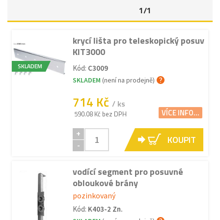
1/1
krycí lišta pro teleskopický posuv
KIT3000
SKLADEM
Kód:
C3009
SKLADEM
(není na prodejně)
714 Kč
/ ks
VÍCE INFO...
590.08 Kč bez DPH
+
KOUPIT
-
vodící segment pro posuvné
obloukové brány
pozinkovaný
Kód:
K403-2 Zn.