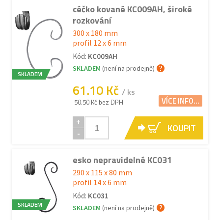
céčko kované KC009AH, široké
rozkování
300 x 180 mm
profil 12 x 6 mm
Kód:
KC009AH
SKLADEM
(není na prodejně)
SKLADEM
61.10 Kč
/ ks
VÍCE INFO...
50.50 Kč bez DPH
+
KOUPIT
-
esko nepravidelné KC031
290 x 115 x 80 mm
profil 14 x 6 mm
Kód:
KC031
SKLADEM
SKLADEM
(není na prodejně)