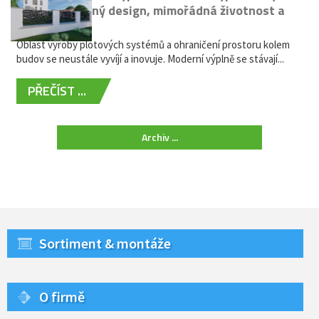
kovů: výjimečný design, mimořádná životnost a
žádná údržba
Oblast výroby plotových systémů a ohraničení prostoru kolem
budov se neustále vyvíjí a inovuje. Moderní výplně se stávají...
PŘEČÍST ...
Archiv ...
Sortiment & montáže
O firmě