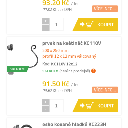
93.20 Kč
/ ks
VÍCE INFO...
77.02 Kč bez DPH
+
KOUPIT
-
prvek na květináč KC110V
200 x 250 mm
profil 12 x 12 mm válcovaný
Kód:
KC110V 12x12
SKLADEM
SKLADEM
(není na prodejně)
91.50 Kč
/ ks
VÍCE INFO...
75.62 Kč bez DPH
+
KOUPIT
-
esko kované hladké KC223H