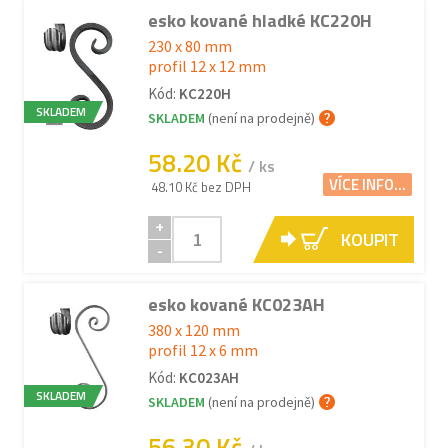
esko kované hladké KC220H
230 x 80 mm
profil 12 x 12 mm
Kód:
KC220H
SKLADEM
SKLADEM
(není na prodejně)
58.20 Kč
/ ks
VÍCE INFO...
48.10 Kč bez DPH
+
KOUPIT
-
esko kované KC023AH
380 x 120 mm
profil 12 x 6 mm
Kód:
KC023AH
SKLADEM
SKLADEM
(není na prodejně)
56.30 Kč