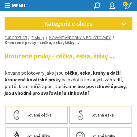
0
MENU
Kategorie e-shopu
EUROBYT-CB
/
E-shop
/
KOVANÉ VÝROBKY A POLOTOVARY
/
Kroucené prvky - céčka, eska, šišky ...
Kroucené prvky - céčka, eska, šišky ...
Kované polotovary jako jsou
céčka, eska, kruhy a další
kroucené kovářské prvky
na ozdobu kovaných zábradlí,
plotů, bran, mříží apod. Dodáváme
bez povrchové úpravy,
jsou vhodné pro svařování a zinkování
.
Kovaná céčka
Kovaná eska
Kované šišky
Kované kruhy