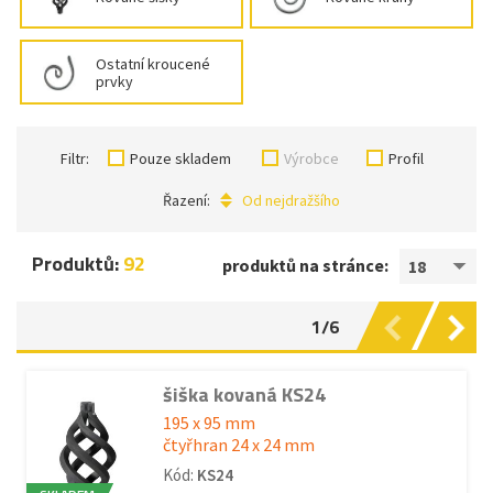
Ostatní kroucené
prvky
Filtr:
Pouze skladem
Výrobce
Profil
Řazení:
Od nejdražšího
Produktů:
92
produktů na stránce:
18
1/6
šiška kovaná KS24
195 x 95 mm
čtyřhran 24 x 24 mm
Kód:
KS24