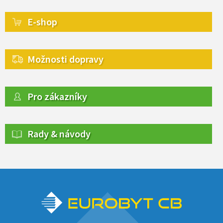
E-shop
Možnosti dopravy
Pro zákazníky
Rady & návody