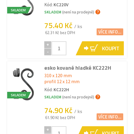
Kód:
KC220V
SKLADEM
SKLADEM
(není na prodejně)
75.40 Kč
/ ks
VÍCE INFO...
62.31 Kč bez DPH
+
KOUPIT
-
esko kované hladké KC222H
310 x 120 mm
profil 12 x 12 mm
Kód:
KC222H
SKLADEM
SKLADEM
(není na prodejně)
74.90 Kč
/ ks
VÍCE INFO...
61.90 Kč bez DPH
+
KOUPIT