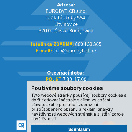
Adresa:
EUROBYT CB s.r.o.
U Zlaté stoky 554
Litvínovice
370 01 České Budějovice
Infolinka ZDARMA:
800 158 365
E-mail:
info@eurobyt-cb.cz
Otevírací doba:
PO, ST
7.30–17.00
ÚT, ČT
7.30–16.00
Používáme soubory cookies
PÁ
7.30–14.00
Tyto webové stránky používají soubory cookies a
další sledovací nástroje s cílem vylepšení
uživatelského prostředí, zobrazení
přizpůsobeného obsahu a reklam, analýzy
návštěvnosti webových stránek a zjištění zdroje
návštěvnosti.
Souhlasím