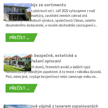
Vyřazení markýz ze sortimentu
Vážení zákazníci, s platností od 1. září 2025 vyřazujeme z naší
nabídky výsuvné markýzy, zastínění zimních zahrad atd.
Důvodem je rozhodnutí výrobce, společnosti Climax, našeho
dlouholetého dodavatele, o novém obchodním zastoupení v...
PŘEČÍST ...
Hliníkový plot: bezpečné, estetické a
bezúdržbové řešení oplocení
Oplocení rodinných domů, firemních areálů a dalších typů
nemovitostí je důležitým aspektem. A to hned z několika důvodů.
Plot, mimo jiné, zvyšuje bezpečnost nebo zamezuje vniku na...
PŘEČÍST ...
Moderní plotové výplně z laserem vypalovaných