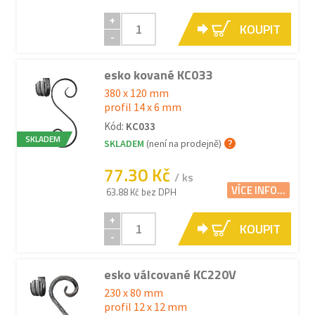
+
KOUPIT
-
esko kované KC033
380 x 120 mm
profil 14 x 6 mm
Kód:
KC033
SKLADEM
SKLADEM
(není na prodejně)
77.30 Kč
/ ks
VÍCE INFO...
63.88 Kč bez DPH
+
KOUPIT
-
esko válcované KC220V
230 x 80 mm
profil 12 x 12 mm