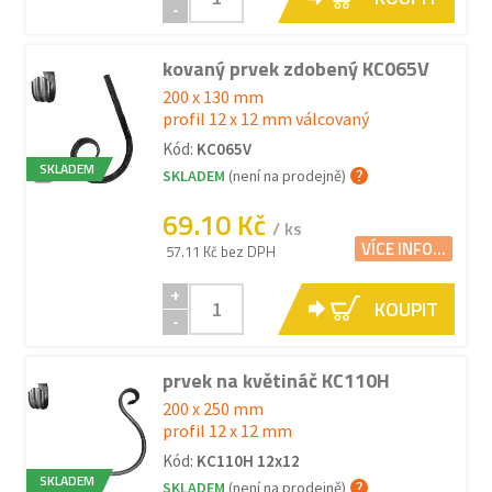
-
kovaný prvek zdobený KC065V
200 x 130 mm
profil 12 x 12 mm válcovaný
Kód:
KC065V
SKLADEM
SKLADEM
(není na prodejně)
69.10 Kč
/ ks
VÍCE INFO...
57.11 Kč bez DPH
+
KOUPIT
-
prvek na květináč KC110H
200 x 250 mm
profil 12 x 12 mm
Kód:
KC110H 12x12
SKLADEM
SKLADEM
(není na prodejně)