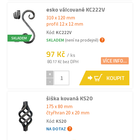
esko válcované KC222V
310 x 120 mm
profil 12 x 12 mm
Kód:
KC222V
SKLADEM
SKLADEM
(není na prodejně)
97 Kč
/ ks
VÍCE INFO...
80.17 Kč bez DPH
+
KOUPIT
-
šiška kovaná KS20
175 x 80 mm
čtyřhran 20 x 20 mm
Kód:
KS20
NA DOTAZ