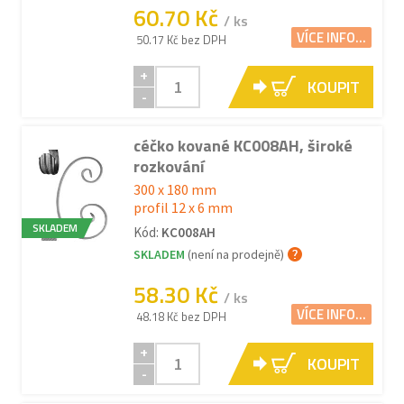
60.70 Kč
/ ks
VÍCE INFO...
50.17 Kč bez DPH
+
KOUPIT
-
céčko kované KC008AH, široké
rozkování
300 x 180 mm
profil 12 x 6 mm
SKLADEM
Kód:
KC008AH
SKLADEM
(není na prodejně)
58.30 Kč
/ ks
VÍCE INFO...
48.18 Kč bez DPH
+
KOUPIT
-