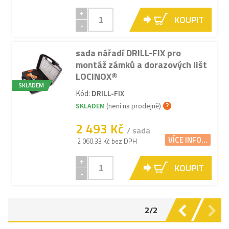
+
KOUPIT
-
sada nářadí DRILL-FIX pro
montáž zámků a dorazových lišt
LOCINOX®
SKLADEM
Kód:
DRILL-FIX
SKLADEM
(není na prodejně)
2 493 Kč
/ sada
VÍCE INFO...
2 060.33 Kč bez DPH
+
KOUPIT
-
2/2