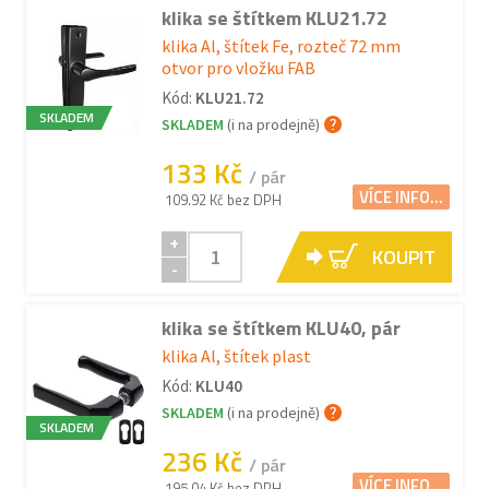
klika se štítkem KLU21.72
klika Al, štítek Fe, rozteč 72 mm
otvor pro vložku FAB
Kód:
KLU21.72
SKLADEM
SKLADEM
(i na prodejně)
133 Kč
/ pár
VÍCE INFO...
109.92 Kč bez DPH
+
KOUPIT
-
klika se štítkem KLU40, pár
klika Al, štítek plast
Kód:
KLU40
SKLADEM
(i na prodejně)
SKLADEM
236 Kč
/ pár
VÍCE INFO...
195.04 Kč bez DPH