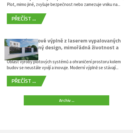
Plot, mimo jiné, zvyšuje bezpečnost nebo zamezuje vniku na...
PŘEČÍST ...
Moderní plotové výplně z laserem vypalovaných
kovů: výjimečný design, mimořádná životnost a
žádná údržba
Oblast výroby plotových systémů a ohraničení prostoru kolem
budov se neustále vyvíjí a inovuje. Moderní výplně se stávají...
PŘEČÍST ...
Archiv ...