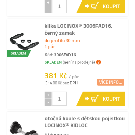
+
KOUPIT
-
klika LOCINOX® 3006FAD16,
černý zamak
do profilu 30 mm
1 pár
SKLADEM
Kód:
3006FAD16
SKLADEM
(není na prodejně)
381 Kč
/ pár
VÍCE INFO...
314.88 Kč bez DPH
+
KOUPIT
-
otočná koule s dětskou pojistkou
LOCINOX® KIDLOC