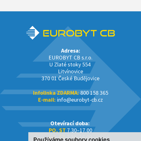
Adresa:
EUROBYT CB s.r.o.
U Zlaté stoky 554
Litvínovice
370 01 České Budějovice
Infolinka ZDARMA:
800 158 365
E-mail:
info@eurobyt-cb.cz
Otevírací doba:
PO, ST
7.30–17.00
ÚT, ČT
7.30–16.00
Používáme soubory cookies