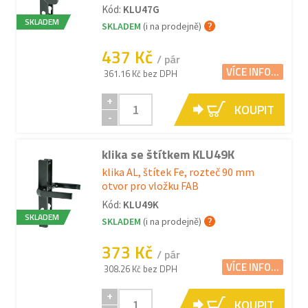
Kód:
KLU47G
SKLADEM
SKLADEM
(i na prodejně)
437 Kč
/ pár
VÍCE INFO...
361.16 Kč bez DPH
+
KOUPIT
-
klika se štítkem KLU49K
klika AL, štítek Fe, rozteč 90 mm
otvor pro vložku FAB
Kód:
KLU49K
SKLADEM
SKLADEM
(i na prodejně)
373 Kč
/ pár
VÍCE INFO...
308.26 Kč bez DPH
+
KOUPIT