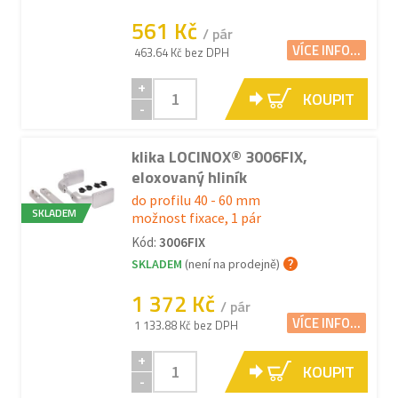
561 Kč
/ pár
VÍCE INFO...
463.64 Kč bez DPH
+
KOUPIT
-
klika LOCINOX® 3006FIX,
eloxovaný hliník
do profilu 40 - 60 mm
SKLADEM
možnost fixace, 1 pár
Kód:
3006FIX
SKLADEM
(není na prodejně)
1 372 Kč
/ pár
VÍCE INFO...
1 133.88 Kč bez DPH
+
KOUPIT
-