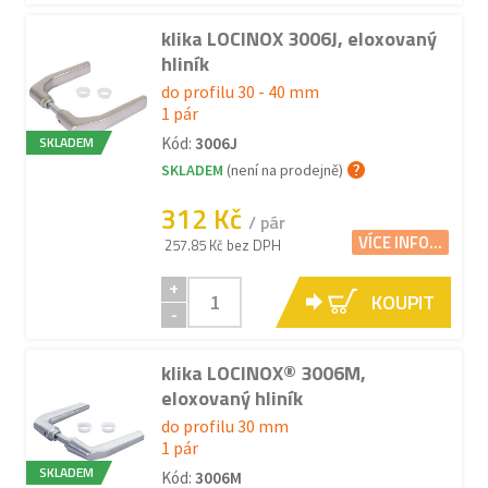
klika LOCINOX 3006J, eloxovaný
hliník
do profilu 30 - 40 mm
1 pár
SKLADEM
Kód:
3006J
SKLADEM
(není na prodejně)
312 Kč
/ pár
VÍCE INFO...
257.85 Kč bez DPH
+
KOUPIT
-
klika LOCINOX® 3006M,
eloxovaný hliník
do profilu 30 mm
1 pár
SKLADEM
Kód:
3006M