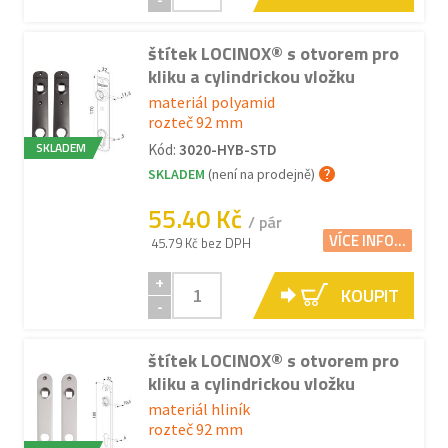
štítek LOCINOX® s otvorem pro
kliku a cylindrickou vložku
materiál polyamid
rozteč 92 mm
SKLADEM
Kód:
3020-HYB-STD
SKLADEM
(není na prodejně)
55.40 Kč
/ pár
VÍCE INFO...
45.79 Kč bez DPH
+
KOUPIT
-
štítek LOCINOX® s otvorem pro
kliku a cylindrickou vložku
materiál hliník
rozteč 92 mm