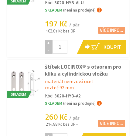
SKLADEM
Kód:
3020-HYB-ALU
SKLADEM
(není na prodejně)
197 Kč
/ pár
VÍCE INFO...
162.81 Kč bez DPH
+
KOUPIT
-
štítek LOCINOX® s otvorem pro
kliku a cylindrickou vložku
materiál nerezová ocel
rozteč 92 mm
SKLADEM
Kód:
3020-HYB-A2
SKLADEM
(není na prodejně)
260 Kč
/ pár
VÍCE INFO...
214.88 Kč bez DPH