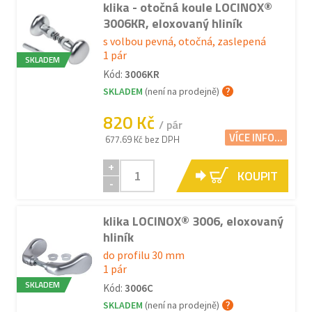
klika - otočná koule LOCINOX®
3006KR, eloxovaný hliník
s volbou pevná, otočná, zaslepená
1 pár
SKLADEM
Kód:
3006KR
SKLADEM
(není na prodejně)
820 Kč
/ pár
VÍCE INFO...
677.69 Kč bez DPH
+
KOUPIT
-
klika LOCINOX® 3006, eloxovaný
hliník
do profilu 30 mm
1 pár
SKLADEM
Kód:
3006C
SKLADEM
(není na prodejně)