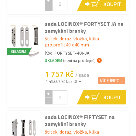
+
KOUPIT
-
sada LOCINOX® FORTYSET JA na
zamykání branky
štítek, doraz, vložka, klika
pro profil 40 x 40 mm
SKLADEM
Kód:
FORTYSET-40I-JA
SKLADEM
(není na prodejně)
1 757 Kč
/ sada
VÍCE INFO...
1 452.07 Kč bez DPH
+
KOUPIT
-
sada LOCINOX® FIFTYSET na
zamykání branky
štítek, doraz, vložka, klika