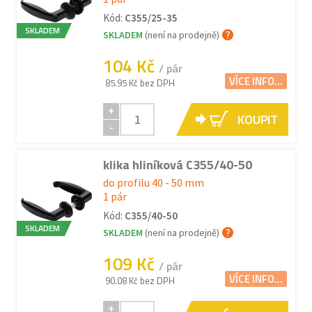
Kód:
C355/25-35
SKLADEM
SKLADEM
(není na prodejně)
104 Kč
/ pár
VÍCE INFO...
85.95 Kč bez DPH
+
KOUPIT
-
klika hliníková C355/40-50
do profilu 40 - 50 mm
1 pár
Kód:
C355/40-50
SKLADEM
SKLADEM
(není na prodejně)
109 Kč
/ pár
VÍCE INFO...
90.08 Kč bez DPH
+