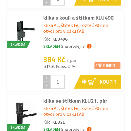
-
klika s koulí a štítkem KLU49G
klika AL, štítek Fe, rozteč 90 mm
otvor pro vložku FAB
Kód:
KLU49G
SKLADEM
SKLADEM
(i na prodejně)
384 Kč
/ pár
VÍCE INFO...
317.36 Kč bez DPH
+
KOUPIT
-
klika se štítkem KLU21, pár
klika AL, štítek Fe, rozteč 90 mm
otvor pro vložku FAB
Kód:
KLU21
SKLADEM
SKLADEM
(i na prodejně)