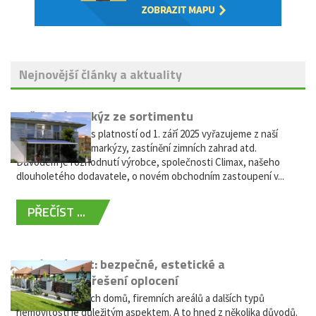
Nejnovější články a aktuality
Vyřazení markýz ze sortimentu
Vážení zákazníci, s platností od 1. září 2025 vyřazujeme z naší
nabídky výsuvné markýzy, zastínění zimních zahrad atd.
Důvodem je rozhodnutí výrobce, společnosti Climax, našeho
dlouholetého dodavatele, o novém obchodním zastoupení v...
PŘEČÍST ...
Hliníkový plot: bezpečné, estetické a
bezúdržbové řešení oplocení
Oplocení rodinných domů, firemních areálů a dalších typů
nemovitostí je důležitým aspektem. A to hned z několika důvodů.