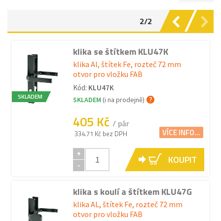
2/2
klika se štítkem KLU47K
klika Al, štítek Fe, rozteč 72 mm
otvor pro vložku FAB
Kód:
KLU47K
SKLADEM
SKLADEM
(i na prodejně)
405 Kč
/ pár
VÍCE INFO...
334.71 Kč bez DPH
+
KOUPIT
-
klika s koulí a štítkem KLU47G
klika AL, štítek Fe, rozteč 72 mm
otvor pro vložku FAB