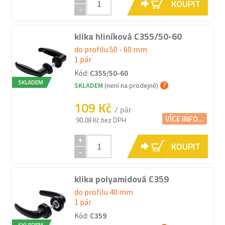
KOUPIT
-
klika hliníková C355/50-60
do profilu 50 - 60 mm
1 pár
Kód:
C355/50-60
SKLADEM
SKLADEM
(není na prodejně)
109 Kč
/ pár
VÍCE INFO...
90.08 Kč bez DPH
+
KOUPIT
-
klika polyamidová C359
do profilu 40 mm
1 pár
Kód:
C359
SKLADEM