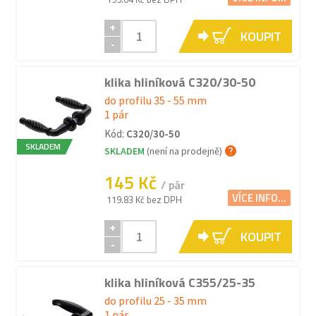
+
KOUPIT
-
klika hliníková C320/30-50
do profilu 35 - 55 mm
1 pár
Kód:
C320/30-50
SKLADEM
SKLADEM
(není na prodejně)
145 Kč
/ pár
VÍCE INFO...
119.83 Kč bez DPH
+
KOUPIT
-
klika hliníková C355/25-35
do profilu 25 - 35 mm
1 pár