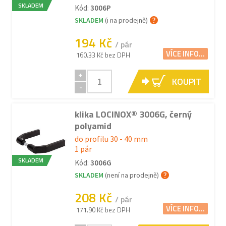
SKLADEM
Kód:
3006P
SKLADEM
(i na prodejně)
194 Kč
/ pár
VÍCE INFO...
160.33 Kč bez DPH
+
KOUPIT
-
klika LOCINOX® 3006G, černý
polyamid
do profilu 30 - 40 mm
1 pár
SKLADEM
Kód:
3006G
SKLADEM
(není na prodejně)
208 Kč
/ pár
VÍCE INFO...
171.90 Kč bez DPH