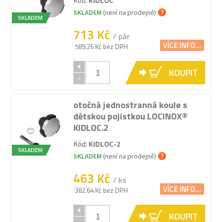
Kód:
KIDLOC
SKLADEM
(není na prodejně)
SKLADEM
713 Kč
/ pár
VÍCE INFO...
589.26 Kč bez DPH
+
KOUPIT
-
otočná jednostranná koule s
dětskou pojistkou LOCINOX®
KIDLOC.2
Kód:
KIDLOC-2
SKLADEM
SKLADEM
(není na prodejně)
463 Kč
/ ks
VÍCE INFO...
382.64 Kč bez DPH
+
KOUPIT
-