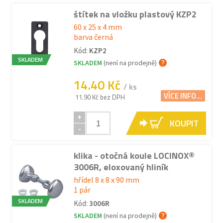
štítek na vložku plastový KZP2
60 x 25 x 4 mm
barva černá
Kód:
KZP2
SKLADEM
SKLADEM
(není na prodejně)
14.40 Kč
/ ks
VÍCE INFO...
11.90 Kč bez DPH
+
KOUPIT
-
klika - otočná koule LOCINOX®
3006R, eloxovaný hliník
hřídel 8 x 8 x 90 mm
1 pár
SKLADEM
Kód:
3006R
SKLADEM
(není na prodejně)