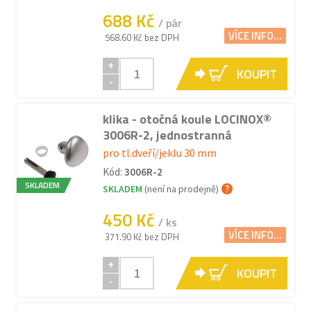
688 Kč
/ pár
VÍCE INFO...
568.60 Kč bez DPH
+
KOUPIT
-
klika - otočná koule LOCINOX®
3006R-2, jednostranná
pro tl.dveří/jeklu 30 mm
Kód:
3006R-2
SKLADEM
SKLADEM
(není na prodejně)
450 Kč
/ ks
VÍCE INFO...
371.90 Kč bez DPH
+
KOUPIT
-