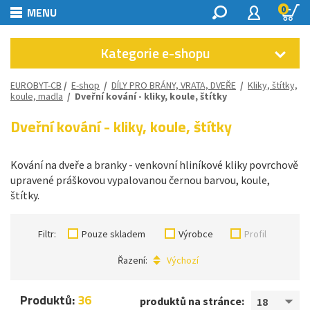
0
MENU
Kategorie e-shopu
EUROBYT-CB
/
E-shop
/
DÍLY PRO BRÁNY, VRATA, DVEŘE
/
Kliky, štítky,
koule, madla
/
Dveřní kování - kliky, koule, štítky
Dveřní kování - kliky, koule, štítky
Kování na dveře a branky - venkovní hliníkové kliky povrchově
upravené práškovou vypalovanou černou barvou, koule,
štítky.
Filtr:
Pouze skladem
Výrobce
Profil
Řazení:
Výchozí
Produktů:
36
produktů na stránce:
18