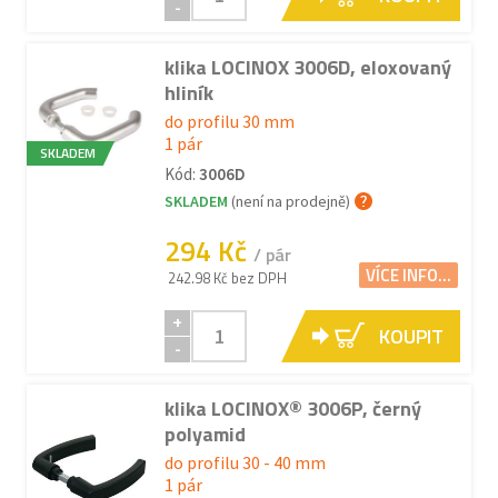
-
klika LOCINOX 3006D, eloxovaný
hliník
do profilu 30 mm
1 pár
SKLADEM
Kód:
3006D
SKLADEM
(není na prodejně)
294 Kč
/ pár
VÍCE INFO...
242.98 Kč bez DPH
+
KOUPIT
-
klika LOCINOX® 3006P, černý
polyamid
do profilu 30 - 40 mm
1 pár