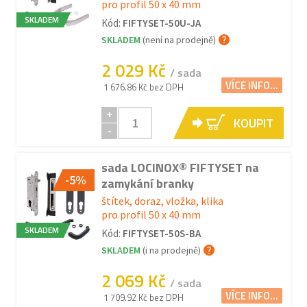
pro profil 50 x 40 mm
SKLADEM
Kód:
FIFTYSET-50U-JA
SKLADEM
(není na prodejně)
2 029 Kč
/ sada
VÍCE INFO...
1 676.86 Kč bez DPH
+
KOUPIT
-
sada LOCINOX® FIFTYSET na
-5%
zamykání branky
štítek, doraz, vložka, klika
pro profil 50 x 40 mm
SKLADEM
Kód:
FIFTYSET-50S-BA
SKLADEM
(i na prodejně)
2 069 Kč
/ sada
VÍCE INFO...
1 709.92 Kč bez DPH